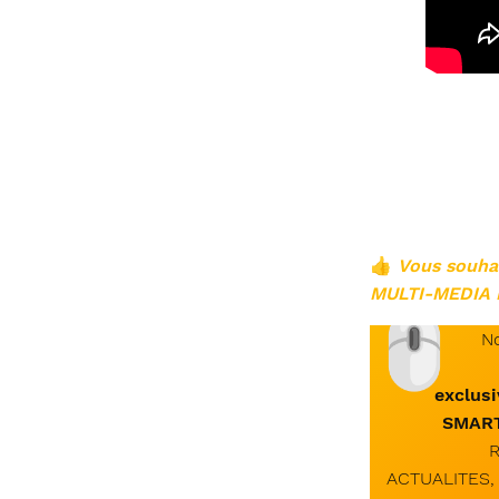
👍
Vous souh
MULTI-MEDIA 
🖱
No
exclus
SMAR
R
ACTUALITES,