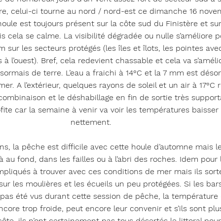
e, celui-ci tourne au nord / nord-est ce dimanche 16 nove
oule est toujours présent sur la côte sud du Finistère et sur
 cela se calme. La visibilité dégradée ou nulle s’améliore p
 sur les secteurs protégés (les îles et îlots, les pointes ave
 à l’ouest). Bref, cela redevient chassable et cela va s’améli
sormais de terre. L’eau a fraichi à 14°C et la 7 mm est déso
mer. A l’extérieur, quelques rayons de soleil et un air à 17°C 
a combinaison et le déshabillage en fin de sortie très support
fite car la semaine à venir va voir les températures baisser
nettement.
ns, la pêche est difficile avec cette houle d’automne mais l
 là au fond, dans les failles ou à l’abri des roches. Idem pour 
mpliqués à trouver avec ces conditions de mer mais ils sort
ur les moulières et les écueils un peu protégées. Si les bar
 pas été vus durant cette session de pêche, la température
encore trop froide, peut encore leur convenir et s’ils sont plu
côte, ils n’ont certainement pas tous désertés le littoral pour