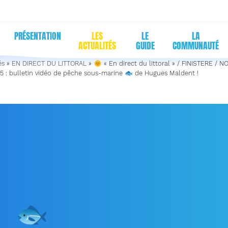
PRÉSENTATION
LES
LE
LA
ACTUALITÉS
GUIDE
COMMUNAUTÉ
és
»
EN DIRECT DU LITTORAL
»
🌞 « En direct du littoral » / FINISTERE /
5 : bulletin vidéo de pêche sous-marine 🐟 de Hugues Maldent !
EN DIRECT DU LITTORAL 
STERE / NOVEMBRE 2025 
TIN VIDÉO DE PÊCHE SOU
NE
🐟
DE HUGUES MALDE