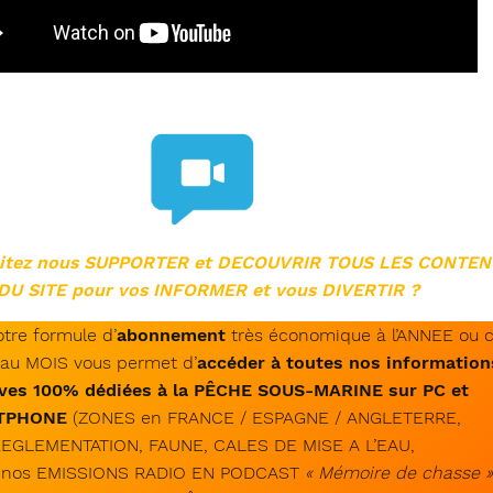
aitez nous SUPPORTER et DECOUVRIR TOUS LES CONTE
DU SITE pour vos INFORMER et vous DIVERTIR ?
tre formule d’
abonnement
très économique à l’ANNEE ou c
au MOIS vous permet d’
accéder à toutes nos information
ives 100% dédiées à la PÊCHE SOUS-MARINE sur PC et
TPHONE
(ZONES en FRANCE / ESPAGNE / ANGLETERRE,
EGLEMENTATION, FAUNE, CALES DE MISE A L’EAU,
 nos EMISSIONS RADIO EN PODCAST
« Mémoire de chasse »