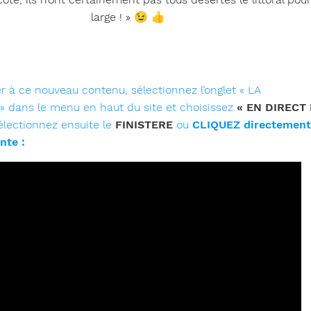
large ! » 😉 👍
 à ce nouveau contenu, sélectionnez l’onglet « LA
dans le menu en haut du site et choisissez
« EN DIRECT
lectionnez ensuite le
FINISTERE
ou
CLIQUEZ directement
nte :