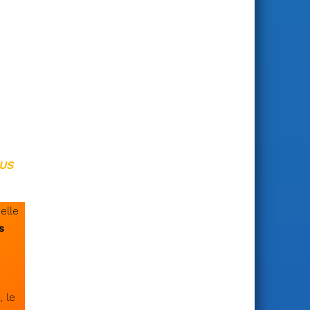
NUS
elle
s
, le