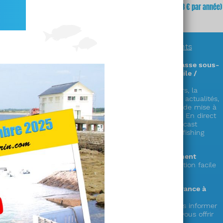
fois
(soit
3,23 €
x 12 mois)
mois
(soit 64,68 € par année)
En savoir plus sur
nos abonnements
Des informations exclusives sur la chasse sous-
marine en accès illimité (sur PC / mobile /
tablette) !
Découvrez plus de 300 zones & parcours, la
réglementation complète en France, les actualités,
la faune, la cuisine de la mer, les cales de mise à
l’eau,
le showroom matériel, les vidéos « En direct
du littoral », nos émissions radio en podcast
« Mémoire de chasse » et le live « spearfishing
experience » !
Le choix de la durée de votre abonnement
1 an ou mensuel (et possibilité de résiliation facile
depuis votre compte)
Votre soutien au seul web média en France à
destination des pêcheurs en apnée !
Votre abonnement nous permet de vous informer
et de préparer de nouveaux services à vous offrir