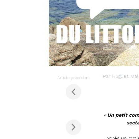
Par Hugues Mal
Article précédent
«
Un petit com
sect
Après un cycl