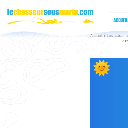
ACCUEIL
Accueil
»
Les actualit
202
🌞
« 
FINI
BULLE
MARI