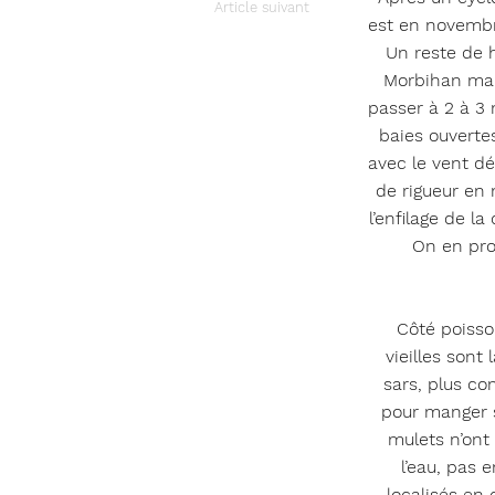
Article suivant
est en novembr
Un reste de h
Morbihan mais
passer à 2 à 3 m
baies ouvertes
avec le vent dé
de rigueur en 
l’enfilage de l
On en pro
Côté poisso
vieilles sont
sars, plus co
pour manger s
mulets n’ont
l’eau, pas 
localisés en 