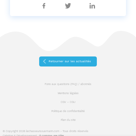
Partager
Partager
Partager
sur
sur
sur
Facebook
Twitter
Linkedin
Retourner sur les actualités
Foire aux questions (FAQ) / abonnés
Mentions légales
CGV – CGU
Politique de confidentialité
Plan du site
© Copyright 2026 lechasseursousmarin.com - Tous droits réservés
Création & Développement :
G comme une idée