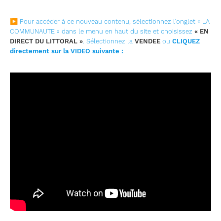
▶ Pour accéder à ce nouveau contenu, sélectionnez l’onglet « LA
COMMUNAUTE » dans le menu en haut du site et choisissez
« EN
DIRECT DU LITTORAL »
. Sélectionnez la
VENDEE
ou
CLIQUEZ
directement sur la VIDEO suivante :