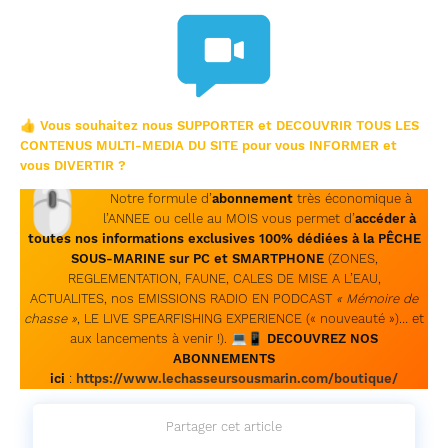
👍 Vous souhaitez nous SUPPORTER et DECOUVRIR TOUS LES
CONTENUS MULTI-MEDIA DU SITE pour vous INFORMER et
vous DIVERTIR ?
🖱
Notre formule d’
abonnement
très économique à
l’ANNEE ou celle au MOIS vous permet d’
accéder à
toutes nos informations exclusives 100% dédiées à la PÊCHE
SOUS-MARINE sur PC et SMARTPHONE
(ZONES,
REGLEMENTATION, FAUNE, CALES DE MISE A L’EAU,
ACTUALITES, nos EMISSIONS RADIO EN PODCAST
« Mémoire de
chasse »
, LE LIVE SPEARFISHING EXPERIENCE (« nouveauté »)… et
aux lancements à venir !). 💻📱
DECOUVREZ NOS
ABONNEMENTS
ici
:
https://www.lechasseursousmarin.com/boutique/
Partager cet article