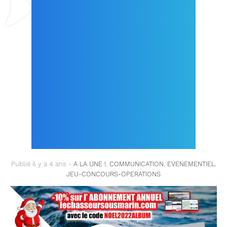
ANNUEL
LECHASSEURSOUSMA
RIN.COM + 1 LIVRE
« LE CHASSEUR
SOUS-MARIN
ILLUSTRÉ » OFFERT !
Publié il y a 4 ans -
A LA UNE !
,
COMMUNICATION
,
EVENEMENTIEL
,
JEU-CONCOURS-OPERATIONS