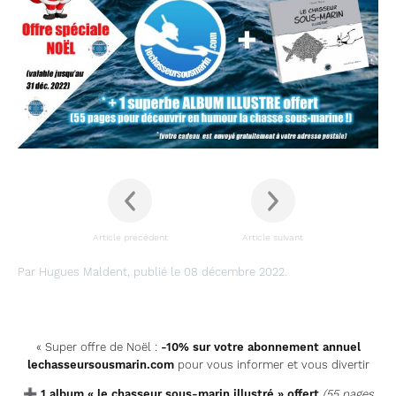
Article précédent
Article suivant
Par Hugues Maldent, publié le 08 décembre 2022.
« Super offre de Noël :
-10% sur votre abonnement annuel
lechasseursousmarin.com
pour vous informer et vous divertir
➕
1 album « le chasseur sous-marin illustré » offert
(55 pages