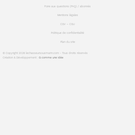
Foire aux questions (FAQ) / abonnés
Mentions légales
CGV – CGU
Politique de confidentialité
Plan du site
© Copyright 2026 lechasseursousmarin.com - Tous droits réservés
Création & Développement :
G comme une idée