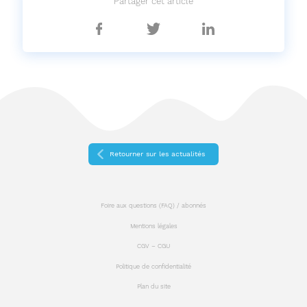
Partager cet article
Partager
Partager
Partager
sur
sur
sur
Facebook
Twitter
Linkedin
Retourner sur les actualités
Foire aux questions (FAQ) / abonnés
Mentions légales
CGV – CGU
Politique de confidentialité
Plan du site