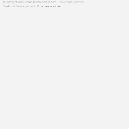
© Copyright 2026 lechasseursousmarin.com - Tous droits réservés
Création & Développement :
G comme une idée