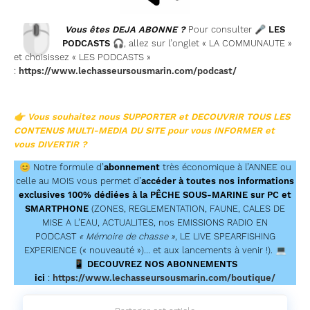
🖱
Vous êtes DEJA ABONNE ?
Pour consulter 🎤
LES
PODCASTS
🎧, allez sur l’onglet « LA COMMUNAUTE »
et choisissez « LES PODCASTS »
:
https://www.lechasseursousmarin.com/podcast/
👉 Vous souhaitez nous SUPPORTER et DECOUVRIR TOUS LES
CONTENUS MULTI-MEDIA DU SITE
pour vous INFORMER et
vous DIVERTIR
?
😊 Notre formule d’
abonnement
très économique à l’ANNEE ou
celle au MOIS vous permet d’
accéder à toutes nos informations
exclusives 100% dédiées à la PÊCHE SOUS-MARINE sur PC et
SMARTPHONE
(ZONES, REGLEMENTATION, FAUNE, CALES DE
MISE A L’EAU, ACTUALITES, nos EMISSIONS RADIO EN
PODCAST
« Mémoire de chasse »
, LE LIVE SPEARFISHING
EXPERIENCE (« nouveauté »)… et aux lancements à venir !). 💻
📱
DECOUVREZ NOS ABONNEMENTS
ici
:
https://www.lechasseursousmarin.com/boutique/