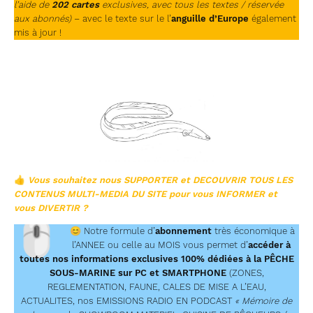
l’aide de
202 cartes
exclusives, avec tous les textes / réservée
aux abonnés)
– avec le texte sur le l’
anguille d’Europe
également
mis à jour !
👍
Vous souhaitez nous SUPPORTER et DECOUVRIR TOUS LES
CONTENUS MULTI-MEDIA DU SITE
pour vous INFORMER et
vous DIVERTIR ?
🖱
😊
Notre formule d’
abonnement
très économique à
l’ANNEE ou celle au MOIS vous permet d’
accéder à
toutes nos informations exclusives 100% dédiées à la PÊCHE
SOUS-MARINE sur PC et SMARTPHONE
(ZONES,
REGLEMENTATION, FAUNE, CALES DE MISE A L’EAU,
ACTUALITES, nos EMISSIONS RADIO EN PODCAST
« Mémoire de