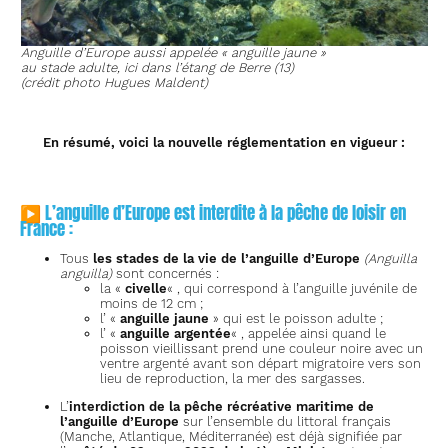
Anguille d’Europe aussi appelée « anguille jaune »
au stade adulte, ici dans l’étang de Berre (13)
(crédit photo Hugues Maldent)
En résumé, voici la nouvelle réglementation en vigueur :
▶ L’anguille d’Europe est interdite à la pêche de loisir en
France :
Tous
les stades de la vie de l’anguille d’Europe
(Anguilla
anguilla)
sont concernés :
la «
civelle
« , qui correspond à l’anguille juvénile de
moins de 12 cm ;
l’ «
anguille jaune
» qui est le poisson adulte ;
l’ «
anguille argentée
« , appelée ainsi quand le
poisson vieillissant prend une couleur noire avec un
ventre argenté avant son départ migratoire vers son
lieu de reproduction, la mer des sargasses.
L’
interdiction de la pêche récréative maritime de
l’anguille d’Europe
sur l’ensemble du littoral français
(Manche, Atlantique, Méditerranée) est déjà signifiée par