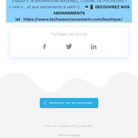
chasse »
, le SHOWROOM MATERIEL, CUISINE DE PÊCHEURS /
« new »… et aux lancements à venir !). 💻📱
DECOUVREZ NOS
ABONNEMENTS
ici
:
https://www.lechasseursousmarin.com/boutique/
Partager cet article
Partager
Partager
Partager
sur
sur
sur
Facebook
Twitter
Linkedin
Retourner sur les actualités
Foire aux questions (FAQ) / abonnés
Mentions légales