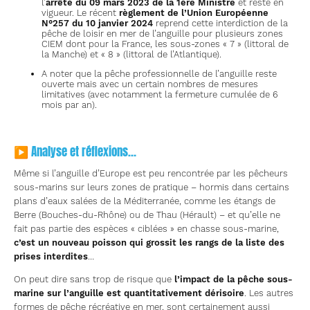
l’
arrêté du 09 mars 2023 de la 1ère Ministre
et reste en
vigueur. Le récent
règlement de l’Union Européenne
N°257 du 10 janvier 2024
reprend cette interdiction de la
pêche de loisir en mer de l’anguille pour plusieurs zones
CIEM dont pour la France, les sous-zones « 7 » (littoral de
la Manche) et « 8 » (littoral de l’Atlantique).
A noter que la pêche professionnelle de l’anguille reste
ouverte mais avec un certain nombres de mesures
limitatives (avec notamment la fermeture cumulée de 6
mois par an).
▶ Analyse et réflexions…
Même si l’anguille d’Europe est peu rencontrée par les pêcheurs
sous-marins sur leurs zones de pratique – hormis dans certains
plans d’eaux salées de la Méditerranée, comme les étangs de
Berre (Bouches-du-Rhône) ou de Thau (Hérault) – et qu’elle ne
fait pas partie des espèces « ciblées » en chasse sous-marine,
c’est un nouveau poisson qui grossit les rangs de la liste des
prises interdites
…
On peut dire sans trop de risque que
l’impact de la pêche sous-
marine sur l’anguille est quantitativement dérisoire
. Les autres
formes de pêche récréative en mer, sont certainement aussi