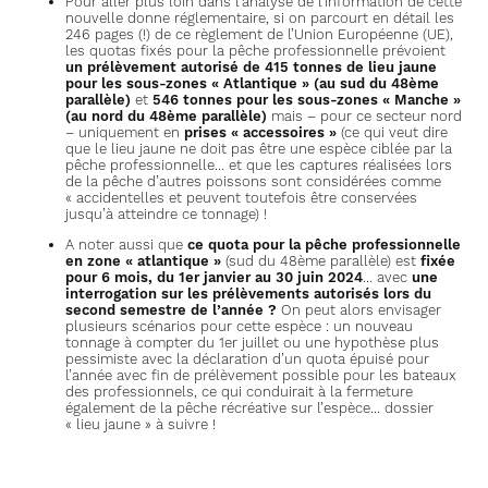
Pour aller plus loin dans l’analyse de l’information de cette
nouvelle donne réglementaire, si on parcourt en détail les
246 pages (!) de ce règlement de l’Union Européenne (UE),
les quotas fixés pour la pêche professionnelle prévoient
un prélèvement autorisé de 415 tonnes de lieu jaune
pour les sous-zones « Atlantique » (au sud du 48ème
parallèle)
et
546 tonnes pour les sous-zones « Manche »
(au nord du 48ème parallèle)
mais – pour ce secteur nord
– uniquement en
prises « accessoires »
(ce qui veut dire
que le lieu jaune ne doit pas être une espèce ciblée par la
pêche professionnelle… et que les captures réalisées lors
de la pêche d’autres poissons sont considérées comme
« accidentelles et peuvent toutefois être conservées
jusqu’à atteindre ce tonnage) !
A noter aussi que
ce quota pour la pêche professionnelle
en zone « atlantique »
(sud du 48ème parallèle) est
fixée
pour 6 mois, du 1er janvier au 30 juin 2024
… avec
une
interrogation sur les prélèvements autorisés lors du
second semestre de l’année ?
On peut alors envisager
plusieurs scénarios pour cette espèce : un nouveau
tonnage à compter du 1er juillet ou une hypothèse plus
pessimiste avec la déclaration d’un quota épuisé pour
l’année avec fin de prélèvement possible pour les bateaux
des professionnels, ce qui conduirait à la fermeture
également de la pêche récréative sur l’espèce… dossier
« lieu jaune » à suivre !