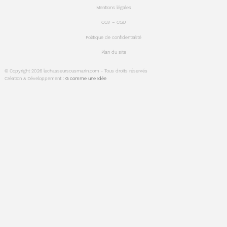
Mentions légales
CGV – CGU
Politique de confidentialité
Plan du site
© Copyright 2026 lechasseursousmarin.com - Tous droits réservés
Création & Développement :
G comme une idée