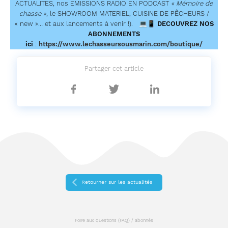
ACTUALITES, nos EMISSIONS RADIO EN PODCAST
« Mémoire de
chasse »
, le SHOWROOM MATERIEL, CUISINE DE PÊCHEURS /
« new »… et aux lancements à venir !). 💻📱
DECOUVREZ NOS
ABONNEMENTS
ici
:
https://www.lechasseursousmarin.com/boutique/
Partager cet article
Partager
Partager
Partager
sur
sur
sur
Facebook
Twitter
Linkedin
Retourner sur les actualités
Foire aux questions (FAQ) / abonnés