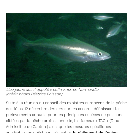
Lieu jaune aussi appelé « colin », ici, en Normandie
(crédit photo Béatrice Poisson)
Suite à la réunion du conseil des ministres européens de la pêche
des 10 au 12 décembre derniers sur les accords définissant les
prélèvements annuels pour les principales espèces de poissons
ciblées par la pêche professionnelle, les fameux « TAC » (Taux
Admissible de Capture) ainsi que les mesures spécifiques
applicables aux pêcheurs récréatifs,
le règlement de l’union