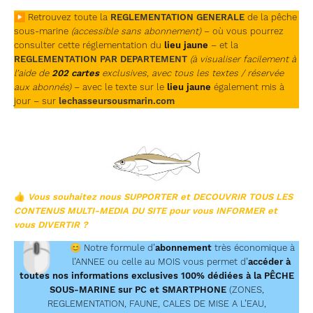
▶ Retrouvez toute la
REGLEMENTATION GENERALE
de la pêche
sous-marine
(accessible sans abonnement)
– où vous pourrez
consulter cette réglementation du
lieu jaune
– et la
REGLEMENTATION PAR DEPARTEMENT
(à visualiser facilement à
l’aide de
202 cartes
exclusives, avec tous les textes / réservée
aux abonnés)
– avec le texte sur le
lieu jaune
également mis à
jour – sur
lechasseursousmarin.com
👍
Vous souhaitez nous SUPPORTER et DECOUVRIR TOUS LES
CONTENUS MULTI-MEDIA DU SITE
pour vous INFORMER et
vous DIVERTIR ?
🖱
😊
Notre formule d’
abonnement
très économique à
l’ANNEE ou celle au MOIS vous permet d’
accéder à
toutes nos informations exclusives 100% dédiées à la PÊCHE
SOUS-MARINE sur PC et SMARTPHONE
(ZONES,
REGLEMENTATION, FAUNE, CALES DE MISE A L’EAU,