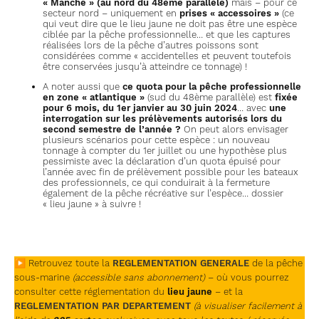
« Manche » (au nord du 48ème parallèle)
mais – pour ce
secteur nord – uniquement en
prises « accessoires »
(ce
qui veut dire que le lieu jaune ne doit pas être une espèce
ciblée par la pêche professionnelle… et que les captures
réalisées lors de la pêche d’autres poissons sont
considérées comme « accidentelles et peuvent toutefois
être conservées jusqu’à atteindre ce tonnage) !
A noter aussi que
ce quota pour la pêche professionnelle
en zone « atlantique »
(sud du 48ème parallèle) est
fixée
pour 6 mois, du 1er janvier au 30 juin 2024
… avec
une
interrogation sur les prélèvements autorisés lors du
second semestre de l’année ?
On peut alors envisager
plusieurs scénarios pour cette espèce : un nouveau
tonnage à compter du 1er juillet ou une hypothèse plus
pessimiste avec la déclaration d’un quota épuisé pour
l’année avec fin de prélèvement possible pour les bateaux
des professionnels, ce qui conduirait à la fermeture
également de la pêche récréative sur l’espèce… dossier
« lieu jaune » à suivre !
▶ Retrouvez toute la
REGLEMENTATION GENERALE
de la pêche
sous-marine
(accessible sans abonnement)
– où vous pourrez
consulter cette réglementation du
lieu jaune
– et la
REGLEMENTATION PAR DEPARTEMENT
(à visualiser facilement à