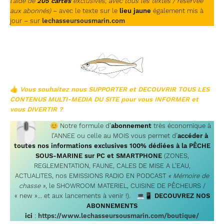
l’aide de
205 cartes
exclusives, avec tous les textes / réservée
aux abonnés)
– avec le texte sur le
lieu jaune
également mis à
jour – sur
lechasseursousmarin.com
👍
Vous souhaitez nous SUPPORTER et DECOUVRIR TOUS LES
CONTENUS MULTI-MEDIA DU SITE
pour vous INFORMER et
vous DIVERTIR ?
🖱
😊
Notre formule d’
abonnement
très économique à
l’ANNEE ou celle au MOIS vous permet d’
accéder à
toutes nos informations exclusives 100% dédiées à la PÊCHE
SOUS-MARINE sur PC et SMARTPHONE
(ZONES,
REGLEMENTATION, FAUNE, CALES DE MISE A L’EAU,
ACTUALITES, nos EMISSIONS RADIO EN PODCAST
« Mémoire de
chasse »
, le SHOWROOM MATERIEL, CUISINE DE PÊCHEURS /
« new »… et aux lancements à venir !). 💻📱
DECOUVREZ NOS
ABONNEMENTS
ici
:
https://www.lechasseursousmarin.com/boutique/