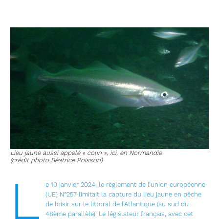
Lieu jaune aussi appelé « colin », ici, en Normandie
(crédit photo Béatrice Poisson)
L
e 10 janvier 2024, le règlement de l’union européenne
(UE) N°257 limitait la capture du lieu jaune en pêche
de loisir sur le littoral de l’Atlantique (au sud du
48ème parallèle). Le législateur français, avec cet