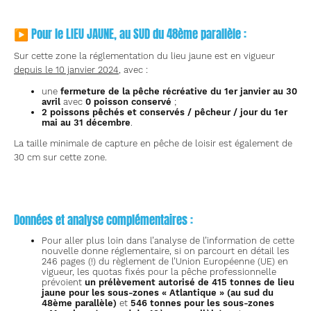
▶ Pour le LIEU JAUNE, au SUD du 48ème parallèle :
Sur cette zone la réglementation du lieu jaune est en vigueur
depuis le 10 janvier 2024
, avec :
une
fermeture de la pêche récréative du 1er janvier au 30
avril
avec
0 poisson conservé
;
2 poissons pêchés et conservés / pêcheur / jour du 1er
mai au 31 décembre
.
La taille minimale de capture en pêche de loisir est également de
30 cm sur cette zone.
Données et analyse complémentaires :
Pour aller plus loin dans l’analyse de l’information de cette
nouvelle donne réglementaire, si on parcourt en détail les
246 pages (!) du règlement de l’Union Européenne (UE) en
vigueur, les quotas fixés pour la pêche professionnelle
prévoient
un prélèvement autorisé de 415 tonnes de lieu
jaune pour les sous-zones « Atlantique » (au sud du
48ème parallèle)
et
546 tonnes pour les sous-zones