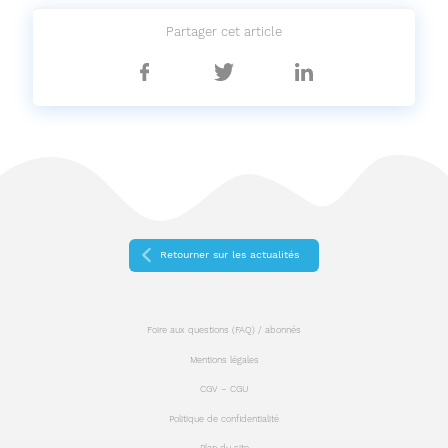
Partager cet article
Partager
Partager
Partager
sur
sur
sur
Facebook
Twitter
Linkedin
Retourner sur les actualités
Foire aux questions (FAQ) / abonnés
Mentions légales
CGV – CGU
Politique de confidentialité