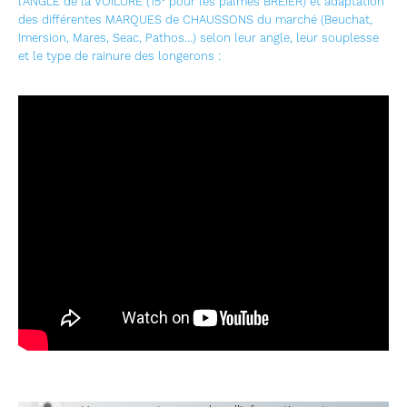
l’ANGLE de la VOILURE (15° pour les palmes BREIER) et adaptation
des différentes MARQUES de CHAUSSONS du marché (Beuchat,
Imersion, Mares, Seac, Pathos…) selon leur angle, leur souplesse
et le type de rainure des longerons :