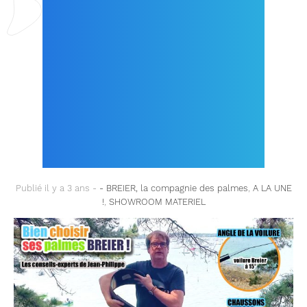
VOILURE ? QUELS
CHAUSSONS ADAPTER
? …LES CONSEILS-
EXPERTS DE JEAN-
PHILIPPE !
Publié il y a 3 ans -
- BREIER, la compagnie des palmes
,
A LA UNE
!
,
SHOWROOM MATERIEL