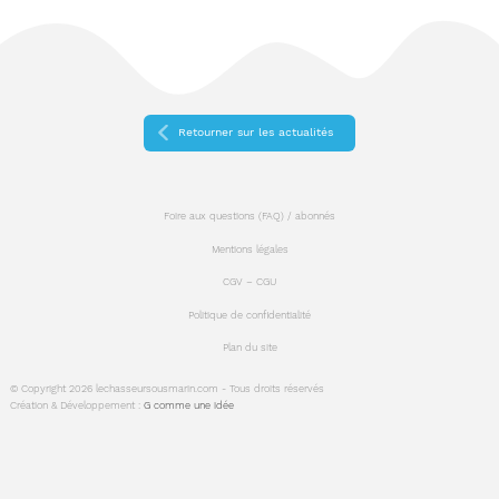
Retourner sur les actualités
Foire aux questions (FAQ) / abonnés
Mentions légales
CGV – CGU
Politique de confidentialité
Plan du site
© Copyright 2026 lechasseursousmarin.com - Tous droits réservés
Création & Développement :
G comme une idée