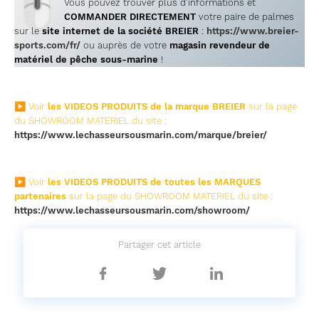
🖱
Vous pouvez trouver plus d’informations et
COMMANDER DIRECTEMENT
votre paire de palmes
sur le
site internet de la société BREIER
:
https://www.breier-
sports.com/fr/
ou auprès de votre
magasin revendeur de
matériel de pêche sous-marine
!
▶ Voir
les VIDEOS PRODUITS de la marque BREIER
sur la page
du SHOWROOM MATERIEL du site :
https://www.lechasseursousmarin.com/marque/breier/
▶ Voir
les VIDEOS PRODUITS de toutes les MARQUES
partenaires
sur la page du SHOWROOM MATERIEL du site :
https://www.lechasseursousmarin.com/showroom/
Partager cet article
Partager
Partager
Partager
sur
sur
sur
Facebook
Twitter
Linkedin