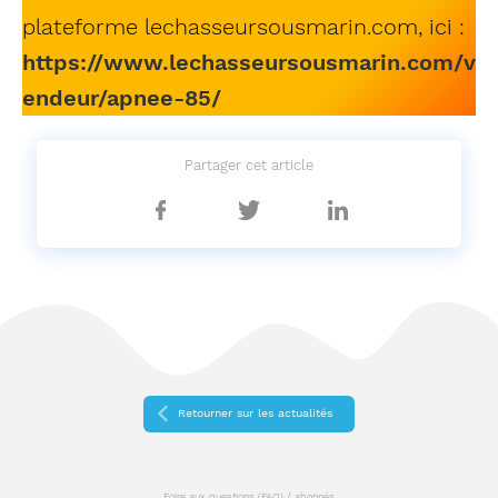
plateforme lechasseursousmarin.com, ici :
https://www.lechasseursousmarin.com/v
endeur/apnee-85/
Partager cet article
Partager
Partager
Partager
sur
sur
sur
Facebook
Twitter
Linkedin
Retourner sur les actualités
Foire aux questions (FAQ) / abonnés