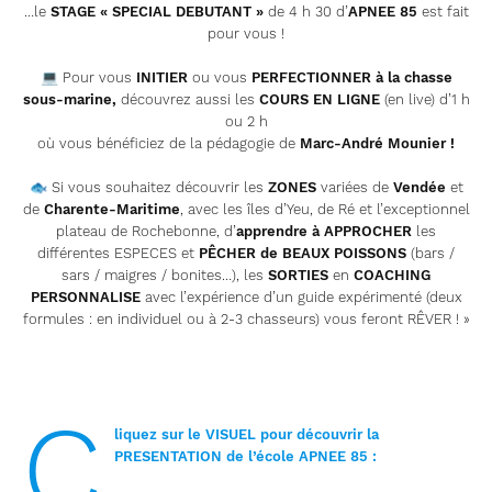
…le
STAGE « SPECIAL DEBUTANT »
de 4 h 30 d’
APNEE 85
est fait
pour vous !
💻
Pour vous
INITIER
ou vous
PERFECTIONNER à la chasse
sous-marine,
découvrez aussi les
COURS EN LIGNE
(en live) d’1 h
ou 2 h
où vous bénéficiez de la pédagogie de
Marc-André Mounier !
🐟
Si vous souhaitez découvrir les
ZONES
variées de
Vendée
et
de
Charente-Maritime
, avec les îles d’Yeu, de Ré et l’exceptionnel
plateau de Rochebonne, d’
apprendre à APPROCHER
les
différentes ESPECES et
PÊCHER de BEAUX POISSONS
(bars /
sars / maigres / bonites…), les
SORTIES
en
COACHING
PERSONNALISE
avec l’expérience d’un guide expérimenté (deux
formules : en individuel ou à 2-3 chasseurs) vous feront RÊVER ! »
C
liquez sur le VISUEL pour découvrir la
PRESENTATION de l’école
APNEE 85 :