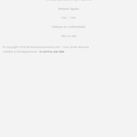
Mentions légales
CGV – CGU
Politique de confidentialité
Plan du site
© Copyright 2026 lechasseursousmarin.com - Tous droits réservés
Création & Développement :
G comme une idée