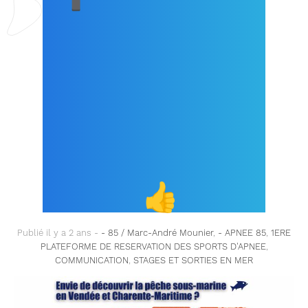
STAGES / SORTIES OU
COURS EN LIGNE DE
CHASSE SOUS-
MARINE SUR NOTRE
SITE DE RÉSERVATION
!
👍
Publié il y a 2 ans -
- 85 / Marc-André Mounier
,
- APNEE 85
,
1ERE
PLATEFORME DE RESERVATION DES SPORTS D'APNEE
,
COMMUNICATION
,
STAGES ET SORTIES EN MER