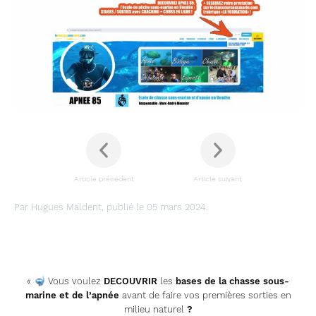
Article précédent
Article suivant
Par Hugues Maldent, publié le 05 mars 2024.
«
🤿
Vous voulez
DECOUVRIR
les
bases de la chasse sous-
marine et de l’apnée
avant de faire vos premières sorties en
milieu naturel
?