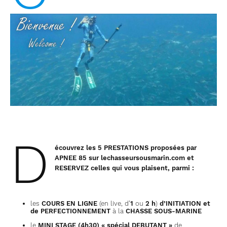
D
écouvrez les 5 PRESTATIONS proposées
par
APNEE 85
sur lechasseursousmarin.com et
RESERVEZ celles qui vous plaisent, parmi :
les
COURS EN LIGNE
(en live, d’
1
ou
2 h
)
d’INITIATION et
de PERFECTIONNEMENT
à la
CHASSE SOUS-MARINE
le
MINI STAGE (4h30) « spécial DEBUTANT »
de