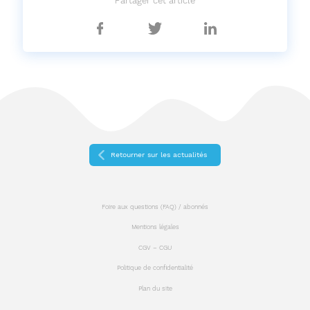
Partager cet article
Partager
Partager
Partager
sur
sur
sur
Facebook
Twitter
Linkedin
Retourner sur les actualités
Foire aux questions (FAQ) / abonnés
Mentions légales
CGV – CGU
Politique de confidentialité
Plan du site