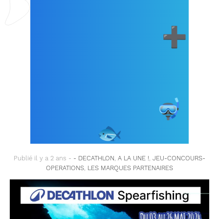
DECATHLON DU 03
AU 26 MAI 2024
➕
TOUS LES PRODUITS
DU RAYON
SPEARFISHING !
🤿
🐟
Publié il y a 2 ans -
- DECATHLON
,
A LA UNE !
,
JEU-CONCOURS-
OPERATIONS
,
LES MARQUES PARTENAIRES