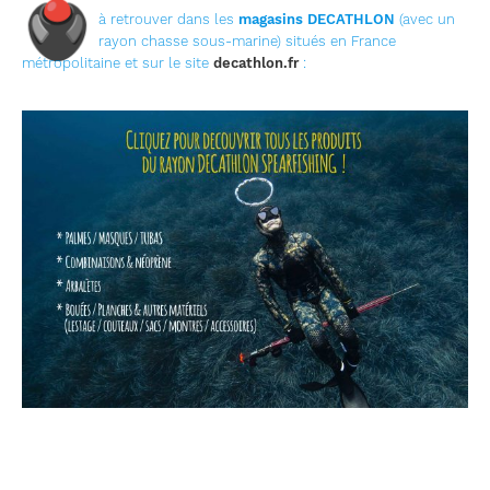
🖲
à retrouver dans les
magasins DECATHLON
(avec un
rayon chasse sous-marine) situés en France
métropolitaine et sur le site
decathlon.fr
: