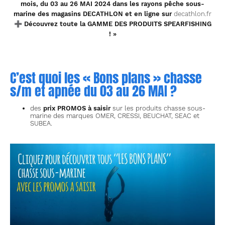
mois, du 03 au 26 MAI 2024 dans les rayons pêche sous-
marine des magasins DECATHLON et en ligne sur
decathlon.fr
➕
Découvrez toute la GAMME DES PRODUITS SPEARFISHING
! »
C’est quoi les « Bons plans » chasse
s/m et apnée du 03 au 26 MAI ?
des
prix PROMOS à saisir
sur les produits chasse sous-
marine des marques OMER, CRESSI, BEUCHAT, SEAC et
SUBEA.