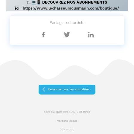
!). 💻📱
DECOUVREZ NOS ABONNEMENTS
ici
:
https://www.lechasseursousmarin.com/boutique/
Partager cet article
Partager
Partager
Partager
sur
sur
sur
Facebook
Twitter
Linkedin
Retourner sur les actualités
Foire aux questions (FAQ) / abonnés
Mentions légales
CGV – CGU