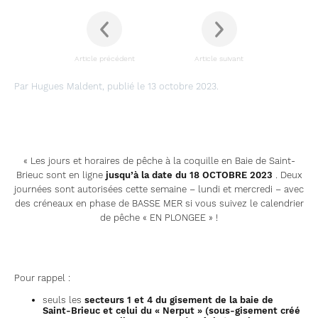
Article précédent
Article suivant
Par Hugues Maldent, publié le 13 octobre 2023.
« Les jours et horaires de pêche à la coquille en Baie de Saint-
Brieuc sont en ligne
jusqu’à la date du 18 OCTOBRE 2023
.
Deux
journées sont autorisées cette semaine – lundi et mercredi – avec
des créneaux en phase de BASSE MER si vous suivez le calendrier
de pêche « EN PLONGEE » !
Pour rappel :
seuls les
secteurs 1 et 4 du gisement de la baie de
Saint-Brieuc et celui du « Nerput » (sous-gisement créé