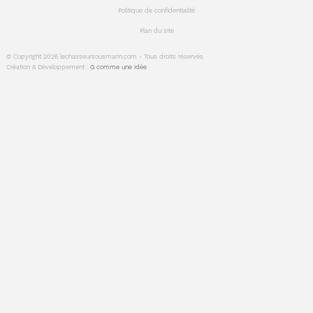
Politique de confidentialité
Plan du site
© Copyright 2026 lechasseursousmarin.com - Tous droits réservés
Création & Développement :
G comme une idée