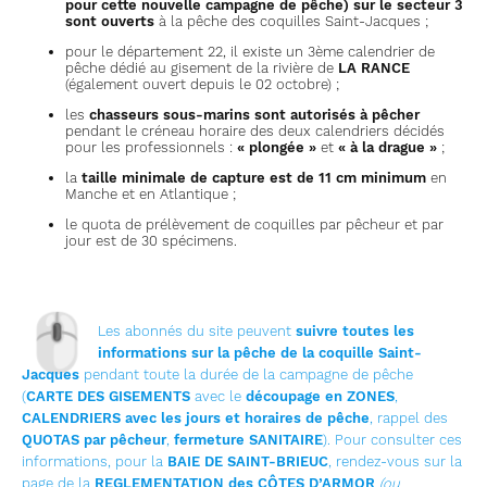
pour cette nouvelle campagne de pêche) sur le secteur 3
sont ouverts
à la pêche des coquilles Saint-Jacques ;
pour le département 22, il existe un 3ème calendrier de
pêche dédié au gisement de la rivière de
LA RANCE
(également ouvert depuis le 02 octobre) ;
les
chasseurs sous-marins sont autorisés à pêcher
pendant le créneau horaire des deux calendriers décidés
pour les professionnels :
« plongée »
et
« à la drague »
;
la
taille minimale de capture est de 11 cm minimum
en
Manche et en Atlantique ;
le quota de prélèvement de coquilles par pêcheur et par
jour est de 30 spécimens.
🖱
Les abonnés du site peuvent
suivre toutes les
informations sur la pêche de la coquille Saint-
Jacques
pendant toute la durée de la campagne de pêche
(
CARTE DES GISEMENTS
avec le
découpage en ZONES
,
CALENDRIERS avec les jours et horaires de pêche
, rappel des
QUOTAS par pêcheur
,
fermeture SANITAIRE
). Pour consulter ces
informations, pour la
BAIE DE SAINT-BRIEUC
, rendez-vous sur la
page de la
REGLEMENTATION des CÔTES D’ARMOR
(ou