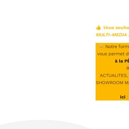
👍
Vous souha
MULTI-MEDIA D
😊
Notre form
vous permet d
à la 
R
ACTUALITES, 
SHOWROOM MATE
ici