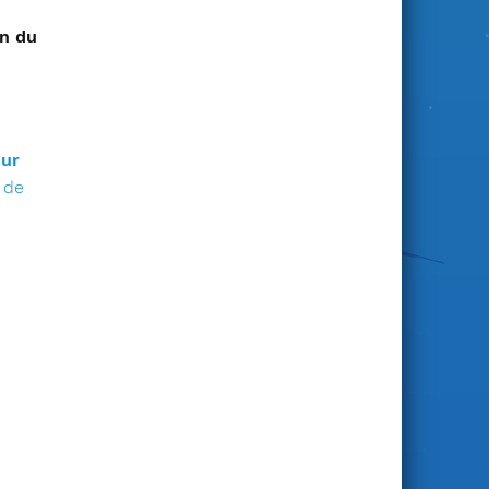
on du
sur
 de