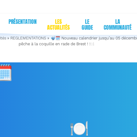
PRÉSENTATION
LES
LE
LA
ACTUALITÉS
GUIDE
COMMUNAUTÉ
ités
»
REGLEMENTATIONS
»
🤿🗓 Nouveau calendrier jusqu’au 05 décemb
pêche à la coquille en rade de Brest ! 🍽
🗓
NOUVEAU CALENDRIE
QU’AU 05 DÉCEMBRE – D
À LA COQUILLE EN RADE
BREST !
🍽