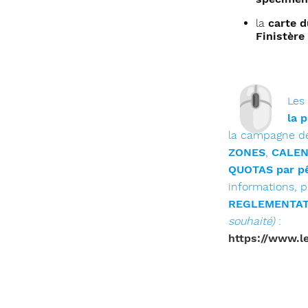
la
carte 
Finistère
🖱
Les
la 
la campagne d
ZONES
,
CALEND
QUOTAS par p
informations, p
REGLEMENTATI
souhaité)
:
https://www.l