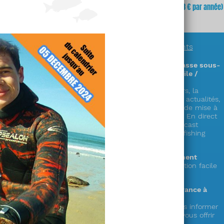
fois
(soit
3,23 €
x 12 mois)
mois
(soit 64,68 € par année)
En savoir plus sur
nos abonnements
Des informations exclusives sur la chasse sous-
marine en accès illimité (sur PC / mobile /
tablette) !
Découvrez plus de 300 zones & parcours, la
réglementation complète en France, les actualités,
la faune, la cuisine de la mer, les cales de mise à
l’eau,
le showroom matériel, les vidéos « En direct
du littoral », nos émissions radio en podcast
« Mémoire de chasse » et le live « spearfishing
experience » !
Le choix de la durée de votre abonnement
1 an ou mensuel (et possibilité de résiliation facile
depuis votre compte)
Votre soutien au seul web média en France à
destination des pêcheurs en apnée !
Votre abonnement nous permet de vous informer
et de préparer de nouveaux services à vous offrir