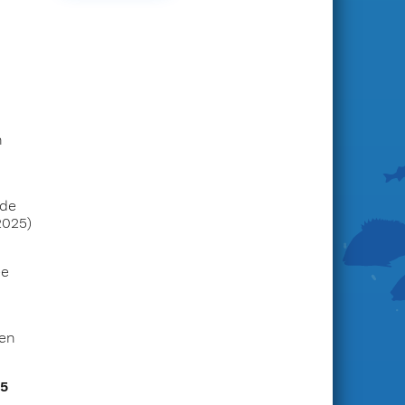
n
 de
2025)
ée
en
15