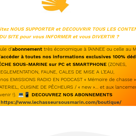
itez NOUS SUPPORTER et DECOUVRIR TOUS LES CONTE
U SITE pour vous INFORMER et vous DIVERTIR ?
ule d’
abonnement
très économique à l’ANNEE ou celle au 
’
accéder à toutes nos informations exclusives 100% déd
PÊCHE SOUS-MARINE sur PC et SMARTPHONE
(ZONES,
EGLEMENTATION, FAUNE, CALES DE MISE A L’EAU,
nos EMISSIONS RADIO EN PODCAST « Mémoire de chasse »,
RIEL, CUISINE DE PÊCHEURS / « new »… et aux lanceme
venir !). 💻📱
DECOUVREZ NOS ABONNEMENTS
:
https://www.lechasseursousmarin.com/boutique/