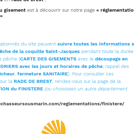
du gisement
est à découvrir sur notre page
« réglementati
 »
.
 abonnés du site peuvent
suivre toutes les informations 
pêche de la coquille Saint-Jacques
pendant toute la durée
e pêche (
CARTE DES GISEMENTS
avec le
découpage en
RIERS avec les jours et horaires de pêche
, rappel des
êcheur
,
fermeture SANITAIRE
). Pour consulter ces
our la
RADE DE BREST
, rendez-vous sur la page de la
ON du FINISTERE
(ou choisissez un autre département
echasseursousmarin.com/reglementations/finistere/