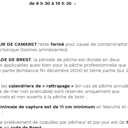
de 8 h 30 à 10 h
30
. »
UR DE CAMARET
reste
fermé
pour cause de contaminatio
ctonique (toxines amnésiantes).
DE DE BREST
, la période de pêche est divisée en deux
rs applicables aussi bien pour la pêche professionnelle que
ère partie (échéance fin décembre 2024) et 2ème partie (sur 
 les
calendriers de « rattrapage »
(en cas de pêche annul
e de mer non praticable) sont réservés uniquement aux
nels et non ouverts à la pêche de loisir ;
 minimale de capture est de 11 cm minimum
en Manche et 
 ;
de prélèvement de coquilles par pêcheur et par jour est de
s
en
rade de Brest
;