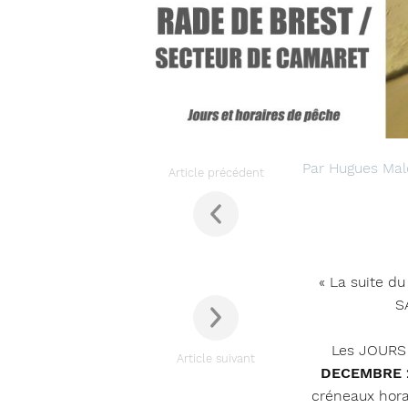
Par Hugues Mal
Article précédent
« La suite d
S
Les JOURS
Article suivant
DECEMBRE 
créneaux hora