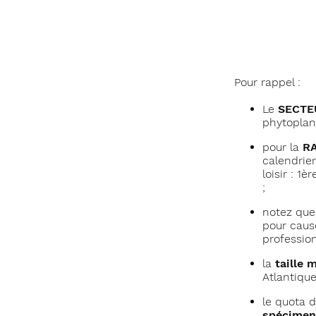
Pour rappel :
Le
SECTE
phytoplan
pour la
RA
calendrie
loisir : 1
;
notez que
pour caus
profession
la
taille
Atlantique
le quota 
spécimen