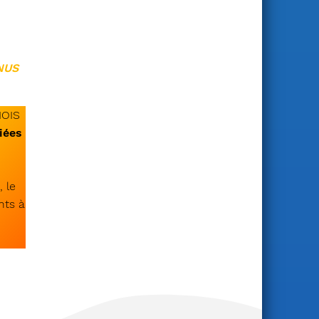
NUS
MOIS
iées
 le
nts à