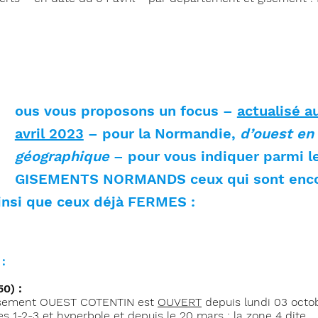
N
ous vous proposons un focus –
actualisé a
avril 2023
– pour la Normandie,
d’ouest en
géographique
– pour vous indiquer parmi l
GISEMENTS NORMANDS ceux qui sont enc
nsi que ceux déjà FERMES :
:
0) :
isement OUEST COTENTIN est
OUVERT
depuis lundi 03 octo
es 1-2-3 et hyperbole
et depuis le 20 mars
:
la zone 4 dite