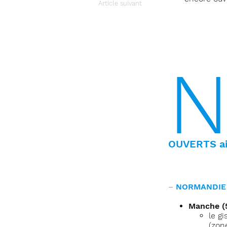
Article suivant
OUVERTS ai
–
NORMANDIE 
Manche (5
le g
(zon