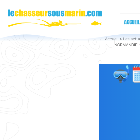
ACCUEIL
Accueil
»
Les actua
NORMANDIE : q
🤿
SAINT
Q
OUV