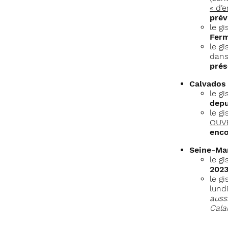
« d’
prév
le g
Ferm
le g
dans
prés
Calvados 
le g
depu
le g
OUV
enco
Seine-Mar
le g
202
le g
lund
auss
Calai