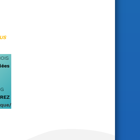
NUS
MOIS
iées
NG
REZ
ique/