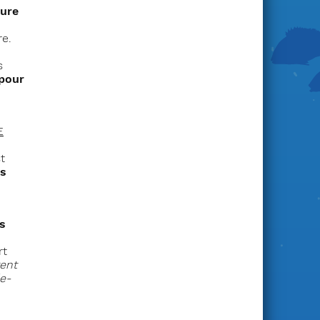
ure
re.
s
 pour
E
t
as
s
rt
rent
e-