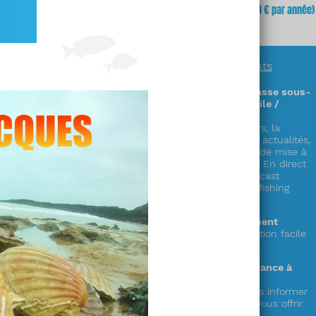
!
fois
(soit
3,23 €
x 12 mois)
mois
(soit 64,68 € par année)
En savoir plus sur
nos abonnements
Des informations exclusives sur la chasse sous-
marine en accès illimité (sur PC / mobile /
tablette) !
Découvrez plus de 300 zones & parcours, la
réglementation complète en France, les actualités,
la faune, la cuisine de la mer, les cales de mise à
l’eau,
le showroom matériel, les vidéos « En direct
du littoral », nos émissions radio en podcast
« Mémoire de chasse » et le live « spearfishing
experience » !
Le choix de la durée de votre abonnement
1 an ou mensuel (et possibilité de résiliation facile
depuis votre compte)
Votre soutien au seul web média en France à
destination des pêcheurs en apnée !
Votre abonnement nous permet de vous informer
et de préparer de nouveaux services à vous offrir