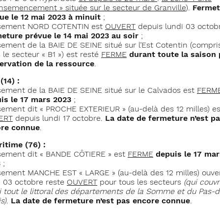
ensemencement » située sur le secteur de Granville
).
Fermet
ue le 12 mai 2023 à minuit
;
isement NORD COTENTIN est
OUVERT
depuis lundi 03 octob
eture prévue le 14 mai 2023 au soir
;
isement de la BAIE DE SEINE situé sur l’Est Cotentin (compri
 le secteur « B1 ») est resté
FERME
durant toute la saison
ervation de la ressource
.
(14) :
isement de la BAIE DE SEINE situé sur le Calvados est
FERM
is le 17 mars 2023
;
isement dit « PROCHE EXTERIEUR » (au-delà des 12 milles) es
ERT
depuis lundi 17 octobre.
La date de fermeture n’est p
re connue
.
itime (76) :
isement dit « BANDE CÔTIERE » est
FERME
depuis le 17 mar
3
;
isement MANCHE EST « LARGE » (au-delà des 12 milles) ouve
i 03 octobre reste
OUVERT
pour tous les secteurs
(qui couv
i tout le littoral des départements de la Somme et du Pas-d
s)
.
La date de fermeture n’est pas encore connue
.