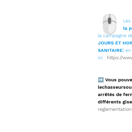
🖱
Les
la 
la campagne d
JOURS ET HOR
SANITAIRE
) e
ici :
https://ww
➡
Vous pouvez
lechasseursou
arrêtés de fer
différents gis
reglementation