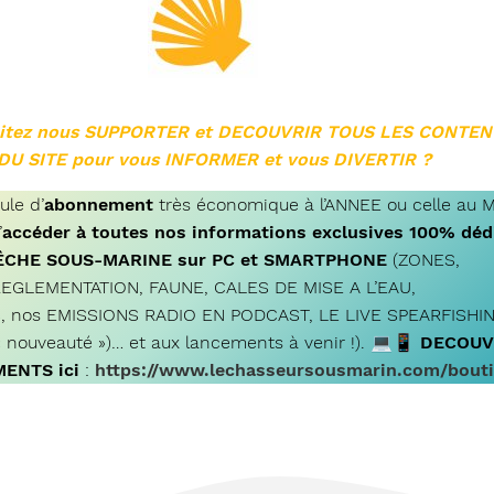
itez nous SUPPORTER et DECOUVRIR TOUS LES CONTE
DU SITE pour vous INFORMER et vous DIVERTIR ?
le d’
abonnement
très économique à l’ANNEE ou celle au 
’
accéder à toutes nos informations exclusives 100% déd
PÊCHE SOUS-MARINE sur PC et SMARTPHONE
(ZONES,
EGLEMENTATION, FAUNE, CALES DE MISE A L’EAU,
, nos EMISSIONS RADIO EN PODCAST, LE LIVE SPEARFISHI
 nouveauté »)… et aux lancements à venir !). 💻📱
DECOUV
ENTS ici
:
https://www.lechasseursousmarin.com/bout