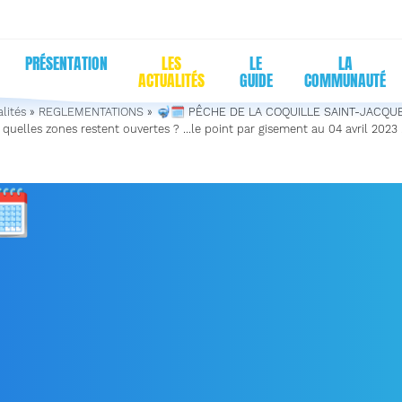
PRÉSENTATION
LES
LE
LA
ACTUALITÉS
GUIDE
COMMUNAUTÉ
lités
»
REGLEMENTATIONS
»
🤿🗓 PÊCHE DE LA COQUILLE SAINT-JACQU
uelles zones restent ouvertes ? …le point par gisement au 04 avril 2023 
🗓
PÊCHE DE LA COQUILL
-JACQUES EN NORMANDIE
UELLES ZONES RESTENT
ERTES ? …LE POINT PAR