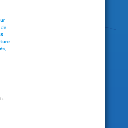
sur
 de
ES
ture
tés
,
tu-