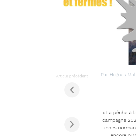
Par Hugues Mald
Article précédent
« La pêche à l
campagne 2022/
zones normande
encore ouve