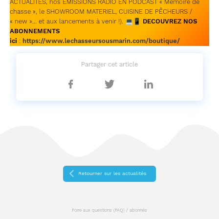
ACTUALITES, nos EMISSIONS RADIO EN PODCAST « Mémoire de
chasse », le SHOWROOM MATERIEL, CUISINE DE PÊCHEURS /
« new »… et aux lancements à venir !). 💻📱
DECOUVREZ NOS
ABONNEMENTS
ici
:
https://www.lechasseursousmarin.com/boutique/
Partager cet article
Partager
Partager
Partager
sur
sur
sur
Facebook
Twitter
Linkedin
Retourner sur les actualités
Foire aux questions (FAQ) / abonnés