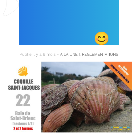
SAINT-JACQUES /
BAIE DE SAINT-
BRIEUC (22) !
😊
Publié il y a 6 mois -
A LA UNE !
,
REGLEMENTATIONS