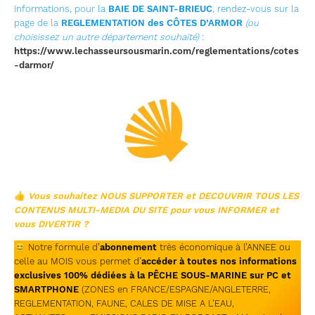
informations, pour la
BAIE DE SAINT-BRIEUC
, rendez-vous sur la
page de la
REGLEMENTATION des CÔTES D’ARMOR
(ou
choisissez un autre département souhaité)
:
https://www.lechasseursousmarin.com/reglementations/cotes
-darmor/
👍
Vous souhaitez NOUS SUPPORTER et DECOUVRIR TOUS LES
CONTENUS
MULTI-MEDIA DU SITE pour vous INFORMER et
vous DIVERTIR ?
😊
Notre formule d’
abonnement
très économique à l’ANNEE ou
celle au MOIS vous permet d’
accéder à toutes nos informations
exclusives 100% dédiées à la PÊCHE SOUS-MARINE sur PC et
SMARTPHONE
(ZONES en FRANCE/ESPAGNE/ANGLETERRE,
REGLEMENTATION, FAUNE, CALES DE MISE A L’EAU,