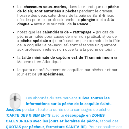
les
chasseurs sous-marins,
dans leur pratique de
pêche
de loisir, sont autorisés à pêcher
pendant le créneau
horaire des deux calendriers de la baie de Saint-Brieuc
décidés pour les professionnels :
« plongée »
et
« à la
drague »
ainsi que sur celui de
la Rance
;
notez que les
calendriers de « rattrapage »
(en cas de
pêche annulée pour cause de mer non praticable) ou de
« pêche spéciale »
(en préparation par exemple de la fête
de la coquille Saint-Jacques) sont réservés uniquement
aux professionnels et non ouverts à la pêche de loisir ;
la
taille minimale de capture est de 11 cm minimum
en
Manche et en Atlantique ;
le quota de prélèvement de coquilles par pêcheur et par
jour est de
30 spécimens
.
🖱
Les abonnés du site peuvent
suivre toutes les
informations sur la pêche de la coquille Saint-
Jacques
pendant toute la durée de la campagne de pêche
(
CARTE DES GISEMENTS
avec le
découpage en ZONES
,
CALENDRIERS avec les jours et horaires de pêche
, rappel des
QUOTAS par pêcheur
,
fermeture SANITAIRE
). Pour consulter ces