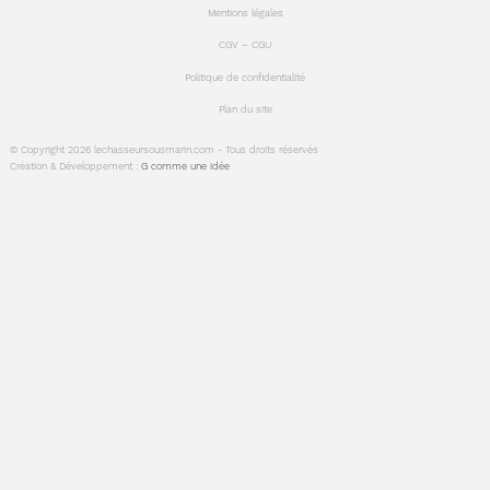
Mentions légales
CGV – CGU
Politique de confidentialité
Plan du site
© Copyright 2026 lechasseursousmarin.com - Tous droits réservés
Création & Développement :
G comme une idée