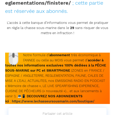
eglementations/finistere/
; cette partie
est réservée aux abonnés.
L’accès à cette banque d’informations vous permet de pratiquer
en règle la chasse sous-marine dans le
29
sans risquer de vous
mettre en infraction !
🖱
Notre formule d’
abonnement
très économique à
l’ANNEE ou celle au MOIS vous permet d’
accéder à
toutes nos informations exclusives 100% dédiées à la PÊCHE
SOUS-MARINE sur PC et SMARTPHONE
(ZONES en FRANCE /
ESPAGNE / ANGLETERRE, REGLEMENTATION, FAUNE, CALES DE
MISE A L’EAU, ACTUALITES, nos EMISSIONS RADIO EN PODCAST
« Mémoire de chasse », LE LIVE SPEARFISHING EXPERIENCE,
CUISINE DE PÊCHEURS (« nouveauté »)… et aux lancements à
venir !). 💻📱
DECOUVREZ NOS ABONNEMENTS
ici
:
https://www.lechasseursousmarin.com/boutique/
Partager cet article