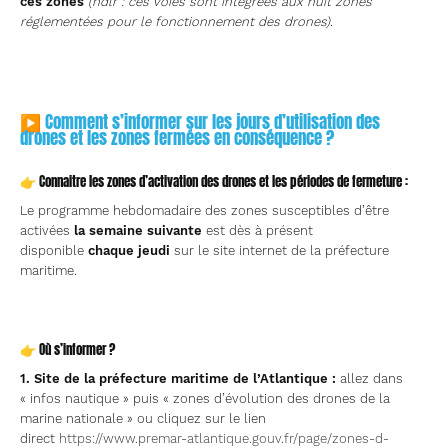
ces zones
(ndlr : ces voies sont intégrées aux huit zones
réglementées pour le fonctionnement des drones)
.
▶ Comment s’informer sur les jours d’utilisation des
drones et les zones fermées en conséquence ?
👉 Connaitre les zones d’activation des drones et les périodes de fermeture :
Le programme hebdomadaire des zones susceptibles d’être
activées
la semaine suivante
est dès à présent
disponible
chaque jeudi
sur le site internet de la préfecture
maritime.
👉 Où s’informer ?
1. Site de la préfecture maritime de l’Atlantique :
allez dans
« infos nautique » puis « zones d’évolution des drones de la
marine nationale » ou cliquez sur le lien
direct
https://www.premar-atlantique.gouv.fr/page/zones-d-