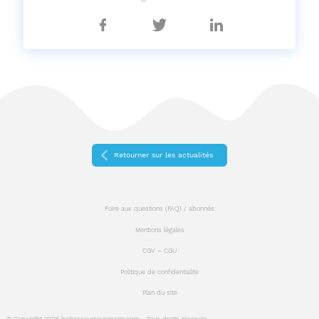
Partager
Partager
Partager
sur
sur
sur
Facebook
Twitter
Linkedin
Retourner sur les actualités
Foire aux questions (FAQ) / abonnés
Mentions légales
CGV – CGU
Politique de confidentialité
Plan du site