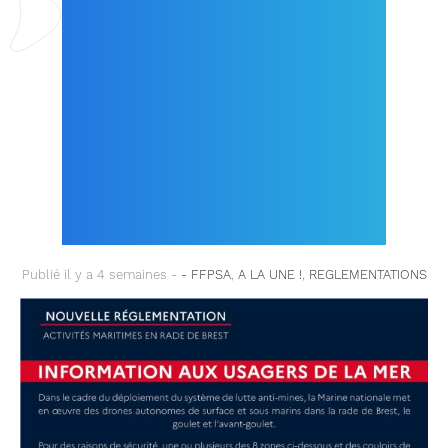
ZONES D’ÉVOLUTION
DES DRONES DE
SURFACE ET SOUS-
MARINS DANS LA
RADE DE BREST !
Publié il y a 4 semaines -
- FFPSA
,
A LA UNE !
,
REGLEMENTATIONS