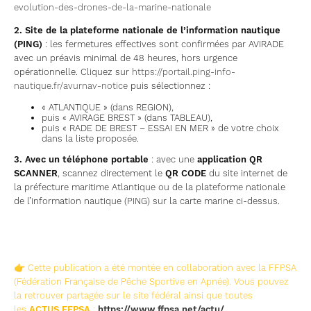
evolution-des-drones-de-la-marine-nationale
2. Site de la plateforme nationale de l’information nautique
(PING)
: les fermetures effectives sont confirmées par AVIRADE
avec un préavis minimal de 48 heures, hors urgence
opérationnelle. Cliquez sur
https://portail.ping-info-
nautique.fr/avurnav-notice
puis sélectionnez :
« ATLANTIQUE » (dans REGION),
puis « AVIRAGE BREST » (dans TABLEAU),
puis « RADE DE BREST – ESSAI EN MER » de votre choix
dans la liste proposée.
3. Avec un téléphone portable
: avec une
application QR
SCANNER
, scannez directement le
QR CODE
du site internet de
la préfecture maritime Atlantique ou de la plateforme nationale
de l’information nautique (PING) sur la carte marine ci-dessus.
👉 Cette publication a été montée en collaboration avec la FFPSA
(Fédération Française de Pêche Sportive en Apnée). Vous pouvez
la retrouver partagée sur le site fédéral ainsi que toutes
les
ACTUS FFPSA
:
https://www.ffpsa.net/actu/