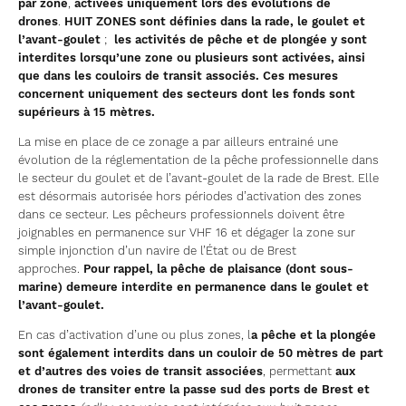
par zone
,
activées uniquement lors des évolutions de
drones
.
HUIT ZONES sont définies dans la rade, le goulet et
l’avant-goulet
;
les activités de pêche et de plongée y sont
interdites lorsqu’une zone ou plusieurs sont activées, ainsi
que dans les couloirs de transit associés. Ces mesures
concernent uniquement des secteurs dont les fonds sont
supérieurs à 15 mètres.
La mise en place de ce zonage a par ailleurs entrainé une
évolution de la réglementation de la pêche professionnelle dans
le secteur du goulet et de l’avant-goulet de la rade de Brest. Elle
est désormais autorisée hors périodes d’activation des zones
dans ce secteur. Les pêcheurs professionnels doivent être
joignables en permanence sur VHF 16 et dégager la zone sur
simple injonction d’un navire de l’État ou de Brest
approches.
Pour rappel, la pêche de plaisance (dont sous-
marine) demeure interdite en permanence dans le goulet et
l’avant-goulet.
En cas d’activation d’une ou plus zones, l
a pêche et la plongée
sont également interdits dans un couloir de 50 mètres de part
et d’autres des voies de transit associées
, permettant
aux
drones de transiter entre la passe sud des ports de Brest et