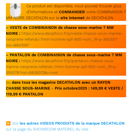
🖱
Ce produit est disponible, vous pouvez trouver plus
d’informations et
COMMANDER
votre COMBINAISON 7
MM NOIRE DECATHLON sur le
site internet
de DECATHLON :
– VESTE de COMBINAISON de chasse sous-marine 7 MM
NOIRE :
https://www.decathlon.fr/p/veste-chasse-sous-marine-
neoprene-refendu-7mm-homme-spf-900-noir/_/R-p-350301?
mc=8841097
– PANTALON de COMBINAISON de chasse sous-marine 7 MM
NOIRE :
https://www.decathlon.fr/p/pantalon-chasse-sous-
marine-neoprene-refendu-7mm-homme-spf-900-noir/_/R-p-
350078?mc=8830012&c=noir
ou
dans tous les magasins DECATHLON avec un RAYON
CHASSE SOUS-MARINE
–
Prix octobre2025 :
149,99 € VESTE /
119,99 € PANTALON
▶ Voir
les autres VIDEOS PRODUITS de la marque DECATHLON
sur la page du SHOWROOM MATERIEL du site :