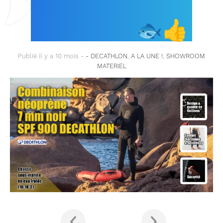
MARINE 7 MM NOIR
DECATHLON !
🐟
👍
Publié il y a 10 mois -
- DECATHLON
,
A LA UNE !
,
SHOWROOM
MATERIEL