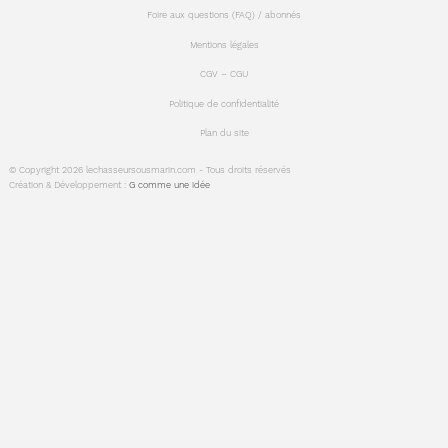
Foire aux questions (FAQ) / abonnés
Mentions légales
CGV – CGU
Politique de confidentialité
Plan du site
© Copyright 2026 lechasseursousmarin.com - Tous droits réservés
Création & Développement :
G comme une idée