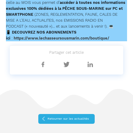
celle au MOIS vous permet d’
accéder à toutes nos informations
exclusives 100% dédiées à la PÊCHE SOUS-MARINE sur PC et
SMARTPHONE
(ZONES, REGLEMENTATION, FAUNE, CALES DE
MISE A L’EAU, ACTUALITES, nos EMISSIONS RADIO EN
PODCAST (« nouveauté »)… et aux lancements à venir !). 💻
📱
DECOUVREZ NOS ABONNEMENTS
ici
:
https://www.lechasseursousmarin.com/boutique/
Partager cet article
Partager
Partager
Partager
sur
sur
sur
Facebook
Twitter
Linkedin
Retourner sur les actualités