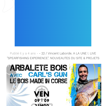
LIVE VENDREDI 09
SEPT. À 21 H : « LES
FUSILS EN BOIS
MADE IN CORSE !
Publié il y a 4 ans -
- 22 / Vincent Laborde
,
A LA UNE !
,
LIVE
"SPEARFISHING EXPERIENCE"
,
NOUVEAUTES DU SITE & PROJETS