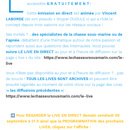
L
accessible
G R A T U I T E M E N T
!
Cette
émission en direct
est
animée
par
Vincent
LABORDE
(de son pseudo « Snyper DUDULE ») qui a rôdé le
concept depuis trois saisons sur les réseaux sociaux !
Ses invités ? …
des spécialistes de la chasse sous-marine ou de
l’apnée
, débattent d’une thématique autour de notre passion et
répondent aussi aux questions des internautes. Vous pouvez
suivre LE LIVE EN DIRECT
au jour et à l’heure de diffusion sur la
page « live » du site :
https://www.lechasseursousmarin.com/le-
live
Vous n’êtes pas disponible au jour et à l’heure de diffusion ? …pas
de soucis !
TOUS LES LIVES SONT ARCHIVES
et peuvent être
ensuite regardés au moment de votre choix sur la page des Lives
(
« les diffusions précédentes »
) :
https://www.lechasseursousmarin.com/le-live
➡
Pour REGARDER le LIVE EN DIRECT demain vendredi 09
septembre à 21 h ainsi que la PROGRAMMATION des prochains
LIVES, cliquez sur l’affiche :