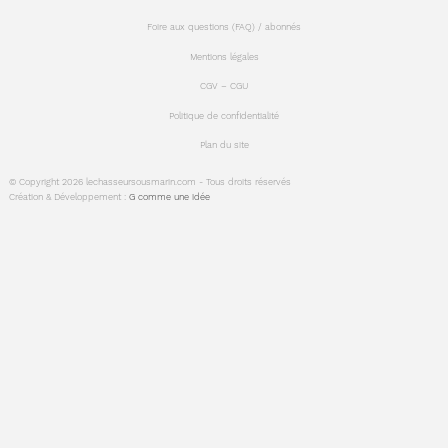
Foire aux questions (FAQ) / abonnés
Mentions légales
CGV – CGU
Politique de confidentialité
Plan du site
© Copyright 2026 lechasseursousmarin.com - Tous droits réservés
Création & Développement :
G comme une idée