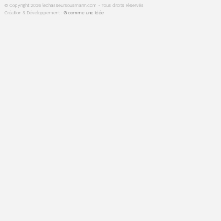
© Copyright 2026 lechasseursousmarin.com - Tous droits réservés
Création & Développement :
G comme une idée