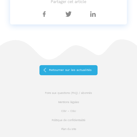
Partager cet article
Partager
Partager
Partager
sur
sur
sur
Facebook
Twitter
Linkedin
Retourner sur les actualités
Foire aux questions (FAQ) / abonnés
Mentions légales
CGV – CGU
Politique de confidentialité
Plan du site