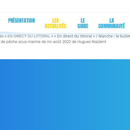
PRÉSENTATION
LES
LE
LA
ACTUALITÉS
GUIDE
COMMUNAUTÉ
tés
»
EN DIRECT DU LITTORAL
»
« En direct du littoral » / Manche : le bulle
de pêche sous-marine de mi-août 2022 de Hugues Maldent
 DIRECT DU LITTORAL » 
E : LE BULLETIN VIDÉO 
 SOUS-MARINE DE MI-AO
22 DE HUGUES MALDENT