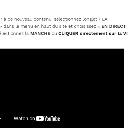
 à ce nouveau contenu, sélectionnez l’onglet « LA
dans le menu en haut du site et choisissez
« EN DIRECT
électionnez la
MANCHE
ou
CLIQUER directement sur la V