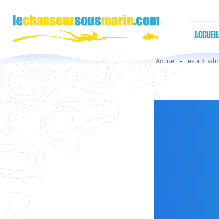
ACCUEIL
Accueil
»
Les actuali
« EN
MANCH
PÊCHE
20