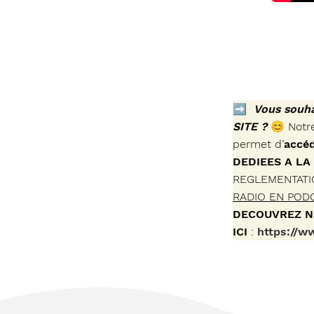
➡
Vous souh
SITE ?
😊
Notr
permet d’
accéd
DEDIEES A LA
REGLEMENTATIO
RADIO EN POD
DECOUVREZ 
ICI
:
https://w