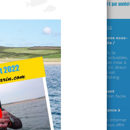
fois
(soit
3,23 €
x 12 mois)
mois
(soit 64,68 € par année)
En savoir plus sur
nos abonnements
Des informations exclusives sur la chasse sous-
marine en accès illimité (sur PC / mobile /
tablette) !
Découvrez plus de 300 zones & parcours, la
réglementation complète en France, les actualités,
la faune, la cuisine de la mer, les cales de mise à
l’eau,
le showroom matériel, les vidéos « En direct
du littoral », nos émissions radio en podcast
« Mémoire de chasse » et le live « spearfishing
experience » !
Le choix de la durée de votre abonnement
1 an ou mensuel (et possibilité de résiliation facile
depuis votre compte)
Votre soutien au seul web média en France à
destination des pêcheurs en apnée !
Votre abonnement nous permet de vous informer
et de préparer de nouveaux services à vous offrir