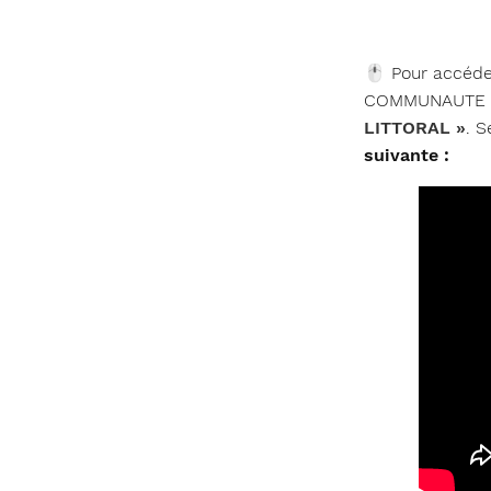
🖱 Pour accéder
COMMUNAUTE » 
LITTORAL »
. S
suivante :