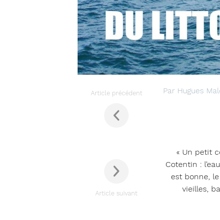
Par Hugues Mald
Article précédent
« Un petit 
Cotentin : l’ea
est bonne, l
vieilles, 
Article suivant