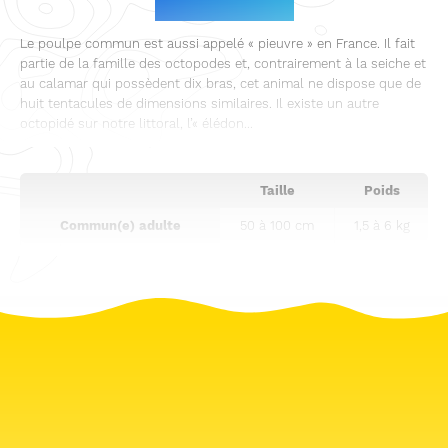
Identification
Le poulpe commun est aussi appelé « pieuvre » en France. Il fait
partie de la famille des octopodes et, contrairement à la seiche et
au calamar qui possèdent dix bras, cet animal ne dispose que de
huit tentacules de dimensions similaires. Il existe un autre
octopidé sur notre littoral, l’« élédon...
Taille
Poids
Commun(e) adulte
50 à 100 cm
1,5 à 6 kg