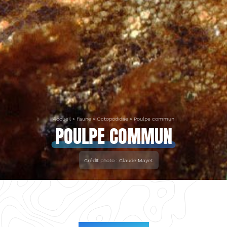
Accueil
»
Faune
»
Octopodidae
»
Poulpe commun
POULPE COMMUN
Crédit photo : Claude Mayet