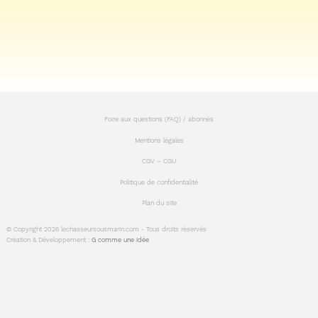
Foire aux questions (FAQ) / abonnés
Mentions légales
CGV – CGU
Politique de confidentialité
Plan du site
© Copyright 2026 lechasseursousmarin.com - Tous droits réservés
Création & Développement :
G comme une idée