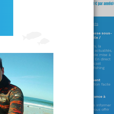
fois
(soit
3,23 €
x 12 mois)
mois
(soit 64,68 € par année)
ER
En savoir plus sur
nos abonnements
Des informations exclusives sur la chasse sous-
marine en accès illimité (sur PC / mobile /
tablette) !
Découvrez plus de 300 zones & parcours, la
réglementation complète en France, les actualités,
la faune, la cuisine de la mer, les cales de mise à
l’eau,
le showroom matériel, les vidéos « En direct
du littoral », nos émissions radio en podcast
« Mémoire de chasse » et le live « spearfishing
experience » !
Le choix de la durée de votre abonnement
1 an ou mensuel (et possibilité de résiliation facile
depuis votre compte)
Votre soutien au seul web média en France à
destination des pêcheurs en apnée !
Votre abonnement nous permet de vous informer
et de préparer de nouveaux services à vous offrir