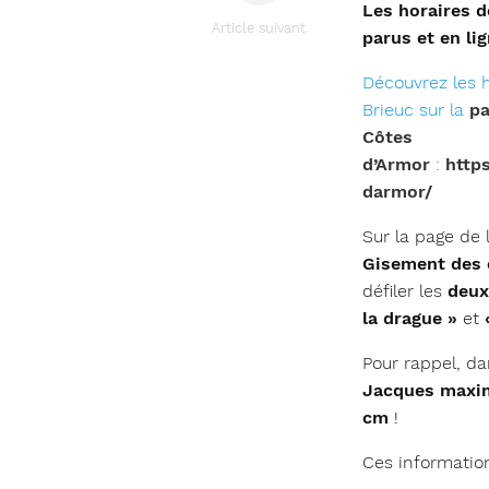
Les horaires d
Article suivant
parus et en lig
Découvrez les h
Brieuc sur la
pa
Côtes
d’Armor
:
http
darmor/
Sur la page de
Gisement des 
défiler les
deux
la drague »
et
Pour rappel, da
Jacques maxim
cm
!
Ces information