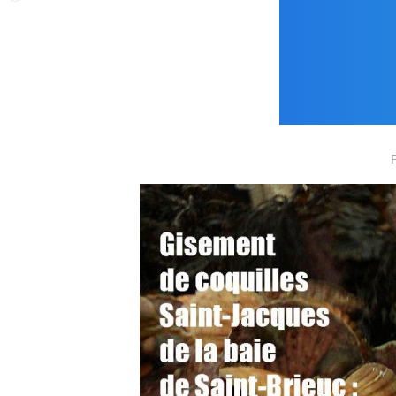
PÊCHE
EST