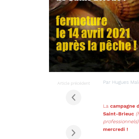
Par Hugues Mald
Article précédent
La
campagne de
Saint-Brieuc
(
professionnels)
mercredi !