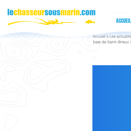
ACCUEIL
Accueil
»
Les actualit
baie de Saint-Brieuc (
FER
COQUI
BAIE
D’ARM