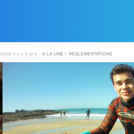
… LE DERNIER CALENDRI
 EN LIGNE SUR LE SITE !
Publié il y a 5 ans -
A LA UNE !
,
REGLEMENTATIONS