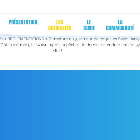
PRÉSENTATION
LES
LE
LA
ACTUALITÉS
GUIDE
COMMUNAUTÉ
és
»
REGLEMENTATIONS
»
Fermeture du gisement de coquilles Saint-Jacq
Côtes d’Armor), le 14 avril après la pêche… le dernier calendrier est en lig
site !
METURE DU GISEMENT D
LLES SAINT-JACQUES DE 
 DE SAINT-BRIEUC (CÔTE
OR), LE 14 AVRIL APRÈS