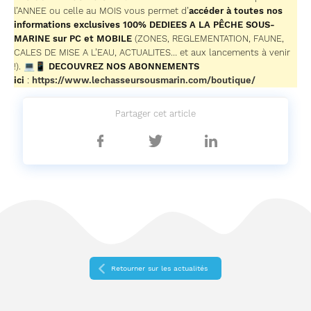
l’ANNEE ou celle au MOIS vous permet d’
accéder à toutes nos
informations exclusives 100% DEDIEES A LA PÊCHE SOUS-
MARINE sur PC et MOBILE
(ZONES, REGLEMENTATION, FAUNE,
CALES DE MISE A L’EAU, ACTUALITES… et aux lancements à venir
!). 💻📱
DECOUVREZ NOS ABONNEMENTS
ici
:
https://www.lechasseursousmarin.com/boutique/
Partager cet article
Partager
Partager
Partager
sur
sur
sur
Facebook
Twitter
Linkedin
Retourner sur les actualités