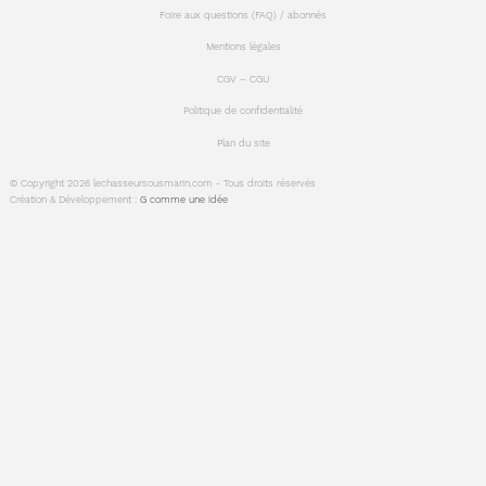
Foire aux questions (FAQ) / abonnés
Mentions légales
CGV – CGU
Politique de confidentialité
Plan du site
© Copyright 2026 lechasseursousmarin.com - Tous droits réservés
Création & Développement :
G comme une idée