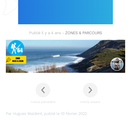
PYRÉNÉES-
ATLANTIQUES)
Publié il y a 4 ans -
ZONES & PARCOURS
Article précédent
Article suivant
Par Hugues Maldent, publié le 10 février 2022.