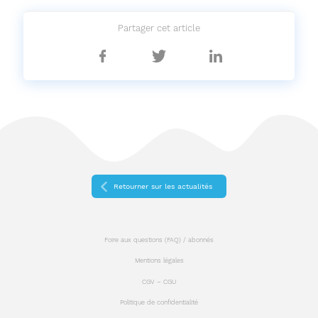
Partager cet article
Partager
Partager
Partager
sur
sur
sur
Facebook
Twitter
Linkedin
Retourner sur les actualités
Foire aux questions (FAQ) / abonnés
Mentions légales
CGV – CGU
Politique de confidentialité