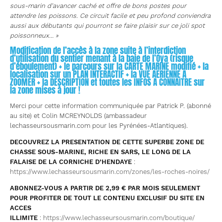
sous-marin d’avancer caché et offre de bons postes pour
attendre les poissons. Ce circuit facile et peu profond conviendra
aussi aux débutants qui pourront se faire plaisir sur ce joli spot
poissonneux… »
Modification de l’accès à la zone suite à l’interdiction
d’utilisation du sentier menant à la baie de l’Oya (risque
d’éboulement) + le parcours sur la CARTE MARINE modifié + la
localisation sur un PLAN INTERACTIF + la VUE AERIENNE A
ZOOMER + la DESCRIPTION et toutes les INFOS A CONNAITRE sur
la zone mises à jour !
Merci pour cette information communiquée par Patrick P. (abonné
au site) et Colin MCREYNOLDS (ambassadeur
lechasseursousmarin.com pour les Pyrénées-Atlantiques).
DECOUVREZ LA PRESENTATION DE CETTE SUPERBE ZONE DE
CHASSE SOUS-MARINE, RICHE EN SARS, LE LONG DE LA
FALAISE DE LA CORNICHE D’HENDAYE
:
https://www.lechasseursousmarin.com/zones/les-roches-noires/
ABONNEZ-VOUS A PARTIR DE 2,99 € PAR MOIS SEULEMENT
POUR PROFITER DE TOUT LE CONTENU EXCLUSIF DU SITE EN
ACCES
ILLIMITE
:
https://www.lechasseursousmarin.com/boutique/