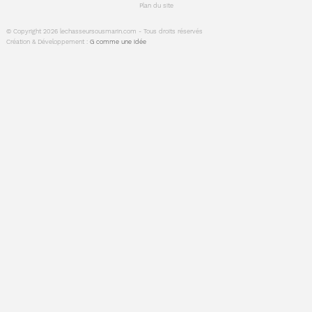
Plan du site
© Copyright 2026 lechasseursousmarin.com - Tous droits réservés
Création & Développement :
G comme une idée