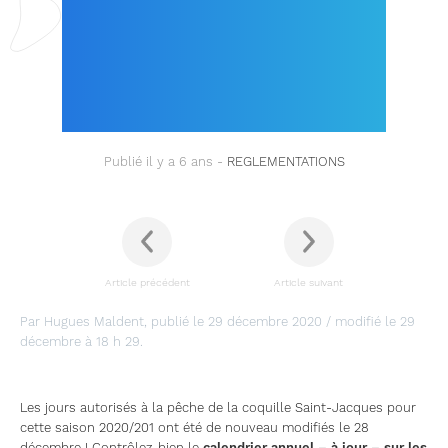
JACQUES DANS LE
MORBIHAN POUR LA
SAISON 2020/2021 !
Publié il y a 6 ans -
REGLEMENTATIONS
Article précédent
Article suivant
Par Hugues Maldent, publié le 29 décembre 2020 / modifié le 29
décembre à 18 h 29.
Les jours autorisés à la pêche de la coquille Saint-Jacques pour
cette saison 2020/201 ont été de nouveau modifiés le 28
décembre ! Contrôlez-bien le
calendrier annuel – à jour – sur les