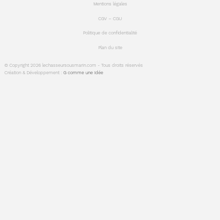
Mentions légales
CGV – CGU
Politique de confidentialité
Plan du site
© Copyright 2026 lechasseursousmarin.com - Tous droits réservés
Création & Développement :
G comme une idée