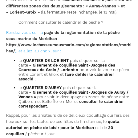
différentes zones des deux gisements : « Auray-Vannes » et
« Lorient-Groix »
(la fermeture reste inchangée, le 13 mai).
Comment consulter le calendrier de pêche ?
Rendez-vous sur la
page de la réglementation de la pêche
sous-marine du Morbihan
:
https://www.lechasseursousmarin.com/reglementations/morbi
han/
), et allez, au choix, sur :
le
QUARTIER DE LORIENT
puis cliquez sur la
carte
« Gisement de coquilles Saint-Jacques des
Courreaux de Groix / Lorient »
pour voir la zone de pêche
entre Lorient et Groix et
faire défiler le calendrier
associé
;
le
QUARTIER D’AURAY
puis cliquez sur la
carte
« Gisement de coquilles Saint-Jacques de Auray /
Vannes »
pour voir le découpage en zones de pêche entre
Quiberon et Belle-Île-en-Mer et
consulter le calendrier
correspondant
.
Rappel, pour les amateurs de ce délicieux coquillage qui fera des
heureux sur les tables de ces fêtes de fin d’année, le
quota
autorisé en pêche de loisir pour le Morbihan
est de
30
coquilles
/ pêcheur / jour.