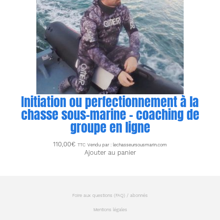
Initiation ou perfectionnement à la
chasse sous-marine – coaching de
groupe en ligne
110,00
€
TTC
Vendu par : lechasseursousmarin.com
Ajouter au panier
Foire aux questions (FAQ) / abonnés
Mentions légales