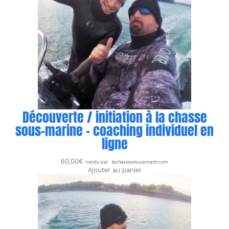
Découverte / initiation à la chasse
sous-marine – coaching individuel en
ligne
60,00
€
Vendu par : lechasseursousmarin.com
Ajouter au panier