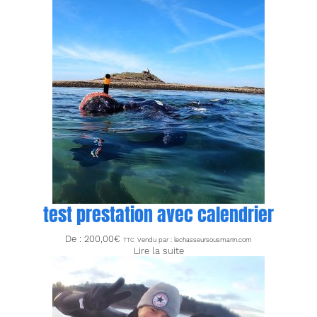
test prestation avec calendrier
De :
200,00
€
TTC
Vendu par : lechasseursousmarin.com
Lire la suite