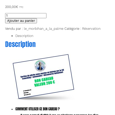
200,00
€
TTC
quantité
de
Ajouter au panier
Bon
cadeau
Vendu par :
le_morbihan_a_la_palme
Catégorie :
Réservation
d'une
valeur
Description
de
Description
200
€
(valable
sur
les
sorties
de
pêche
sous-
marine
en
bateau)
COMMENT UTILISER CE BON CADEAU ?