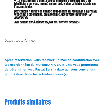
« …il vous permet d’offrir à une ou plusieurs personnes (ou d’en
bénéficier pour vous-même) un bon de la valeur affichée valable sur
l’ensemble des
prestations / sorties de chasse sous-marine du MORBIHAN A LA PALME
(coaching personnalisé, en autonomie, découverte-initiation) –
le
montant du
bon cadeau est à déduire du prix de l’activité choisie.
«
Dates
: toute l’année
Après réservation, vous recevrez un mail de confirmation avec
les coordonnées du MORBIHAN A LA PALME vous permettant
de déterminer avec Pascal Bury la date qui vous conviendra
pour réaliser la ou les activités choisie(s).
Produits similaires