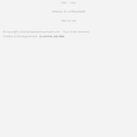
CGV – CGU
Politique de confidentialité
Plan du site
© Copyright 2026 lechasseursousmarin.com - Tous droits réservés
Création & Développement :
G comme une idée