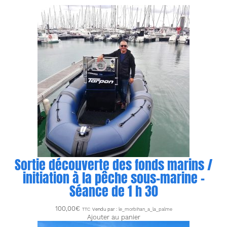
Sortie découverte des fonds marins /
initiation à la pêche sous-marine –
Séance de 1 h 30
100,00
€
TTC
Vendu par :
le_morbihan_a_la_palme
Ajouter au panier