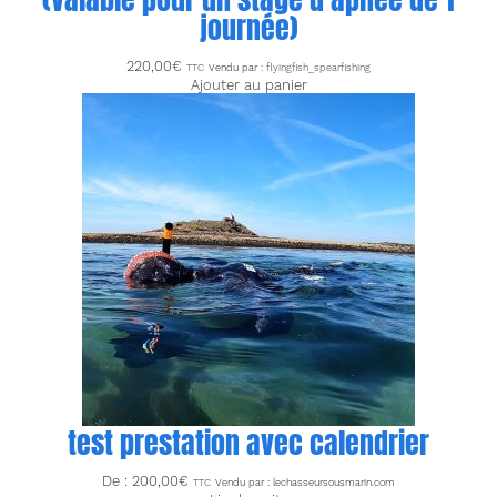
journée)
220,00
€
TTC
Vendu par :
flyingfish_spearfishing
Ajouter au panier
test prestation avec calendrier
De :
200,00
€
TTC
Vendu par : lechasseursousmarin.com