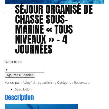
SÉJOUR ORGANISÉ DE
CHASSE SOUS-
MARINE « TOUS
NIVEAUX » – 4
JOURNÉES
825,00
€
TTC
quantité
de
Ajouter au panier
Séjour
organisé
Vendu par :
flyingfish_spearfishing
Catégorie :
Réservation
de
chasse
Description
sous-
Description
marine
"tous
niveaux"
-