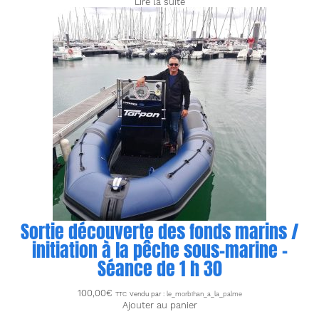
Lire la suite
Sortie découverte des fonds marins /
initiation à la pêche sous-marine –
Séance de 1 h 30
100,00
€
TTC
Vendu par :
le_morbihan_a_la_palme
Ajouter au panier