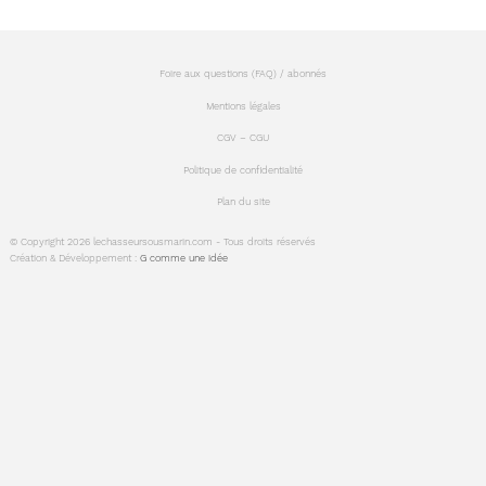
Foire aux questions (FAQ) / abonnés
Mentions légales
CGV – CGU
Politique de confidentialité
Plan du site
© Copyright 2026 lechasseursousmarin.com - Tous droits réservés
Création & Développement :
G comme une idée