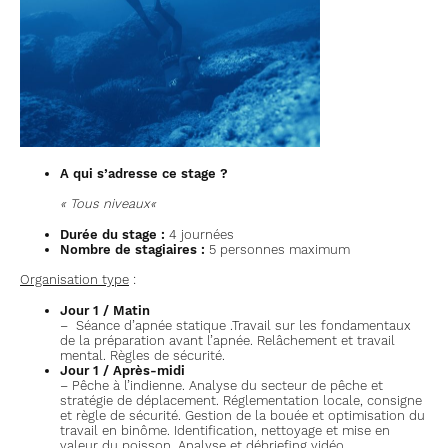
4
journées
A qui s’adresse ce stage ?
« Tous niveaux
«
Durée du stage :
4 journées
Nombre de stagiaires :
5 personnes maximum
Organisation type
:
Jour 1 / Matin
– Séance d’apnée statique .Travail sur les fondamentaux
de la préparation avant l’apnée. Relâchement et travail
mental. Règles de sécurité.
Jour 1 / Après-midi
– Pêche à l’indienne. Analyse du secteur de pêche et
stratégie de déplacement. Réglementation locale, consigne
et règle de sécurité. Gestion de la bouée et optimisation du
travail en binôme. Identification, nettoyage et mise en
valeur du poisson. Analyse et débriefing vidéo.