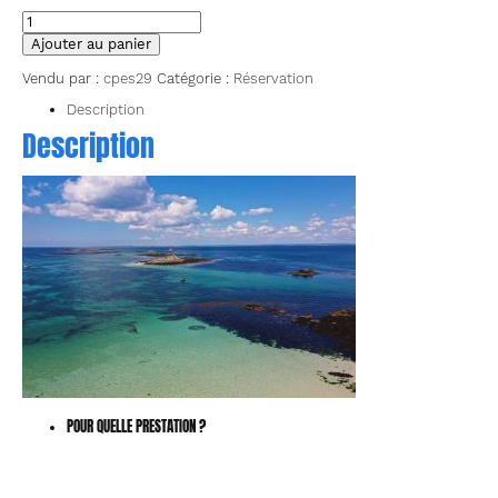
quantité
de
Ajouter au panier
Sortie
de
Vendu par :
cpes29
Catégorie :
Réservation
chasse
sous-
Description
marine
Description
(en
bateau
/
archipel
des
Glénan)
-
1
journée
POUR QUELLE PRESTATION ?