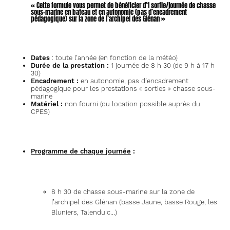
« Cette formule vous permet de bénéficier d’1 sortie/journée de chasse
sous-marine en bateau et en autonomie (pas d’encadrement
pédagogique) sur la zone de l’archipel des Glénan »
Dates
: toute l’année (en fonction de la météo)
Durée de la prestation :
1 journée de 8 h 30 (de 9 h à 17 h
30)
Encadrement :
en autonomie, pas d’encadrement
pédagogique pour les prestations « sorties » chasse sous-
marine
Matériel :
non fourni (ou location possible auprès du
CPES)
Programme de chaque journée
:
8 h 30 de chasse sous-marine sur la zone de
l’archipel des Glénan (basse Jaune, basse Rouge, les
Bluniers, Talenduic…)