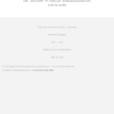
De :
200,00
€
TTC
Vendu par : lechasseursousmarin.com
Lire la suite
Foire aux questions (FAQ) / abonnés
Mentions légales
CGV – CGU
Politique de confidentialité
Plan du site
© Copyright 2026 lechasseursousmarin.com - Tous droits réservés
Création & Développement :
G comme une idée