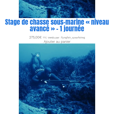
Stage de chasse sous-marine « niveau
avancé » – 1 journée
275,00
€
TTC
Vendu par :
flyingfish_spearfishing
Ajouter au panier