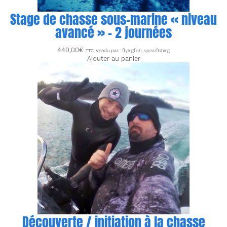
Stage de chasse sous-marine « niveau
avancé » – 2 journées
440,00
€
TTC
Vendu par :
flyingfish_spearfishing
Ajouter au panier
Découverte / initiation à la chasse