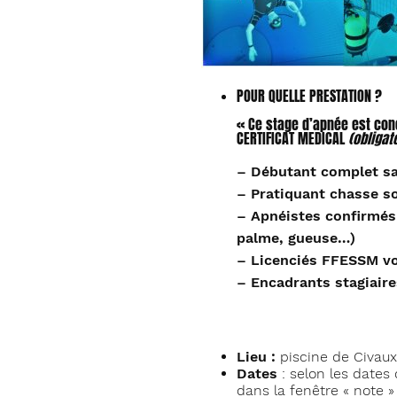
de
Civaux
(86)
-
durée
6
POUR QUELLE PRESTATION ?
h
30
« Ce stage d’apnée est con
(dont
CERTIFICAT MEDICAL
(obligat
2
h
– Débutant complet sa
30
– Pratiquant chasse s
en
– Apnéistes confirmés 
fosse)
palme, gueuse…)
– Licenciés FFESSM vo
– Encadrants stagiaire
Lieu :
piscine de Civaux
Dates
: selon les dates
dans la fenêtre « note 