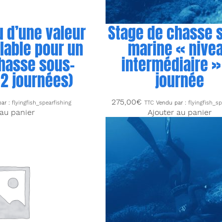
 d’une valeur
Stage de chasse 
lable pour un
marine « nive
hasse sous-
intermédiaire » 
2 journées)
journée
275,00
€
par :
flyingfish_spearfishing
TTC
Vendu par :
flyingfish_sp
 au panier
Ajouter au panier