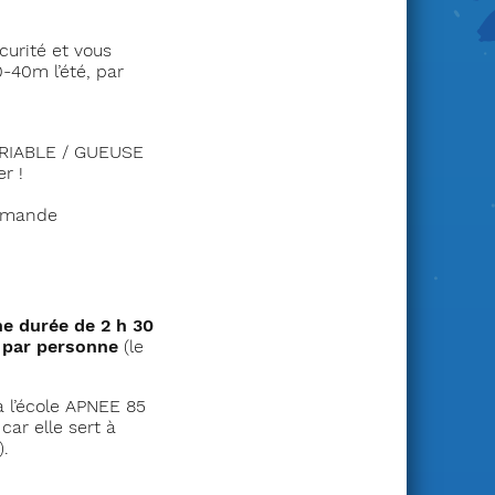
curité et vous
-40m l’été, par
ARIABLE / GUEUSE
r !
demande
une durée de 2 h 30
 par personne
(le
à l’école APNEE 85
ar elle sert à
).