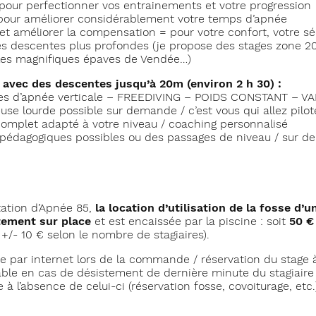
pour perfectionner vos entrainements et votre progression
pour améliorer considérablement votre temps d’apnée
 améliorer la compensation = pour votre confort, votre sé
s descentes plus profondes (je propose des stages zone 20
les magnifiques épaves de Vendée…)
 avec des descentes jusqu’à 20m (environ 2 h 30) :
es d’apnée verticale – FREEDIVING – POIDS CONSTANT – V
se lourde possible sur demande / c’est vous qui allez pilote
omplet adapté à votre niveau / coaching personnalisé
pédagogiques possibles ou des passages de niveau / sur 
tation d’Apnée 85,
la location d’utilisation de la fosse d’
ctement sur place
et est encaissée par la piscine : soit
50 €
 +/- 10 € selon le nombre de stagiaires).
ée par internet lors de la commande / réservation du stage 
le en cas de désistement de dernière minute du stagiaire c
ée à l’absence de celui-ci (réservation fosse, covoiturage, etc.