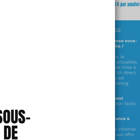
fois
(soit
3,23 €
x 12 mois)
mois
(soit 64,68 € par année)
En savoir plus sur
nos abonnements
Des informations exclusives sur la chasse sous-
marine en accès illimité (sur PC / mobile /
tablette) !
Découvrez plus de 300 zones & parcours, la
réglementation complète en France, les actualités,
la faune, la cuisine de la mer, les cales de mise à
l’eau,
le showroom matériel, les vidéos « En direct
du littoral », nos émissions radio en podcast
« Mémoire de chasse » et le live « spearfishing
experience » !
Le choix de la durée de votre abonnement
1 an ou mensuel (et possibilité de résiliation facile
SOUS-
depuis votre compte)
Votre soutien au seul web média en France à
 DE
destination des pêcheurs en apnée !
Votre abonnement nous permet de vous informer
et de préparer de nouveaux services à vous offrir