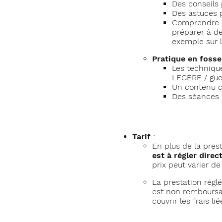
Des conseils 
Des astuces 
Comprendre et
préparer à de
exemple sur 
Pratique en fosse
Les techniqu
LEGERE / gueu
Un contenu c
Des séances 
Tarif
:
En plus de la pres
est à régler dire
prix peut varier de
La prestation régl
est non remboursab
couvrir les frais li