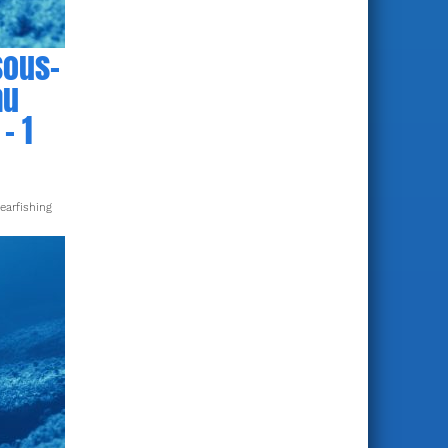
sous-
au
– 1
earfishing