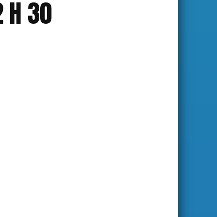
2 H 30
S'abonner