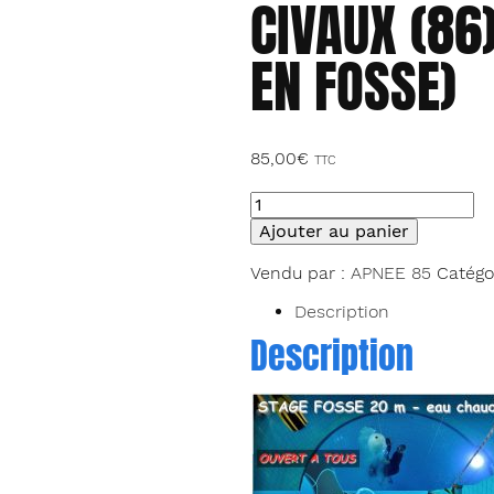
CIVAUX (86)
EN FOSSE)
85,00
€
TTC
quantité
de
Ajouter au panier
Stage
d'apnée
Vendu par :
APNEE 85
Catégo
spécial
pêcheurs
Description
sous-
Description
marins
à
la
piscine-
fosse
(20
m)