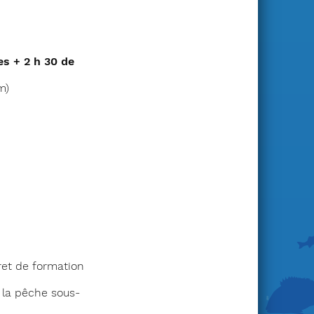
es + 2 h 30 de
m)
ret de formation
 la pêche sous-