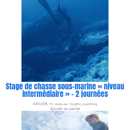
Stage de chasse sous-marine « niveau
intermédiaire » – 2 journées
440,00
€
TTC
Vendu par :
flyingfish_spearfishing
Ajouter au panier