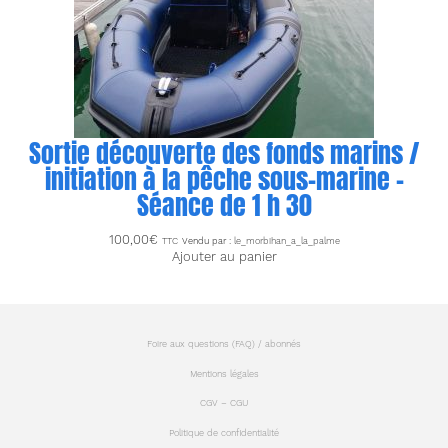
Sortie découverte des fonds marins /
initiation à la pêche sous-marine –
Séance de 1 h 30
100,00
€
TTC
Vendu par :
le_morbihan_a_la_palme
Ajouter au panier
Foire aux questions (FAQ) / abonnés
Mentions légales
CGV – CGU
Politique de confidentialité