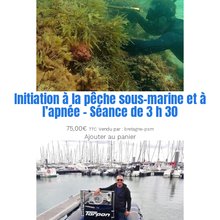
Initiation à la pêche sous-marine et à
l’apnée – Séance de 3 h 30
75,00
€
TTC
Vendu par :
bretagne-psm
Ajouter au panier