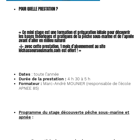
offert
!)
POUR QUELLE PRESTATION ?
« Ce mini stage est une formation et préparation idéale pour découvrir
les bases théoriques et pratiques de la pêche sous-marine et de l’apnée
avant d’aller en milieu naturel
➕ avec cette prestation, 1 mois d’abonnement au site
lechasseursousmarin.com est offert ! »
Dates
: toute l’année
Durée de la prestation :
4 h 30 à 5 h
Formateur :
Marc-André MOUNIER (responsable de l’école
APNEE 85)
Programme du stage découverte pêche sous-marine et
apnée
: