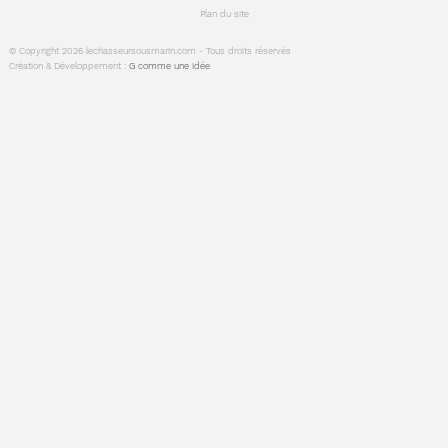
Plan du site
© Copyright 2026 lechasseursousmarin.com - Tous droits réservés
Création & Développement :
G comme une idée