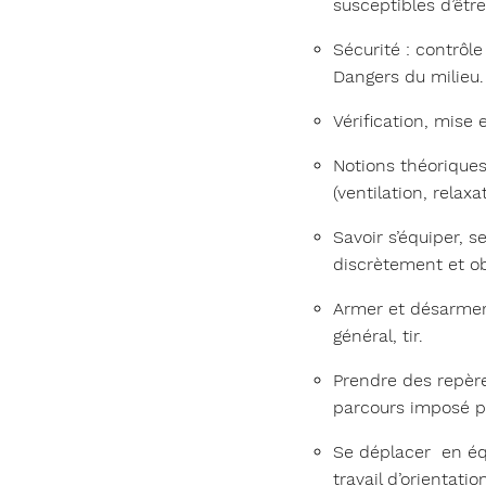
susceptibles d’êtr
Sécurité : contrôl
Dangers du milieu.
Vérification, mise 
Notions théoriques
(ventilation, relax
Savoir s’équiper, 
discrètement et ob
Armer et désarmer 
général, tir.
Prendre des repère
parcours imposé pa
Se déplacer en équ
travail d’orientati