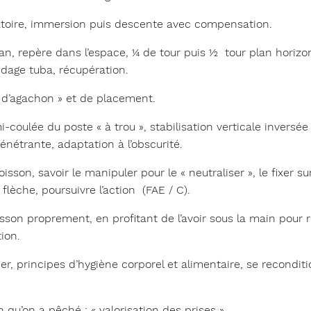
atoire, immersion puis descente avec compensation.
, repère dans l’espace, ¼ de tour puis ½ tour plan horizo
idage tuba, récupération.
 d’agachon » et de placement.
coulée du poste « à trou », stabilisation verticale inversée
énétrante, adaptation à l’obscurité.
oisson, savoir le manipuler pour le « neutraliser », le fixer 
 flèche, poursuivre l’action (FAE / C).
isson proprement, en profitant de l’avoir sous la main pour 
tion.
er, principes d’hygiène corporel et alimentaire, se reconditi
 qu’on a pêché : « valorisation des prises ».