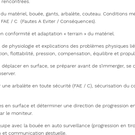
e rencontrées.
e du matériel, bouée, gants, arbalète, couteau. Conditions mé
 FAE / C (Fautes A Eviter / Conséquences).
en conformité et adaptation « terrain » du matériel.
 de physiologie et explications des problèmes physiques lié
ation, flottabilité, pression, compensation, équilibre et propul
se déplacer en surface, se préparer avant de s’immerger, se
server.
une arbalète en toute sécurité (FAE / C), sécurisation du
s en surface et déterminer une direction de progression en
r le moniteur.
ipe avec la bouée en auto surveillance (progression en tiro
on et communication gestuelle.