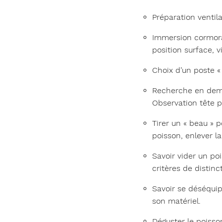
Préparation ventil
Immersion cormoran
position surface, v
Choix d’un poste «
Recherche en demi-
Observation tête p
Tirer un « beau » p
poisson, enlever la
Savoir vider un po
critères de distinc
Savoir se déséquip
son matériel.
Déguster le poisson