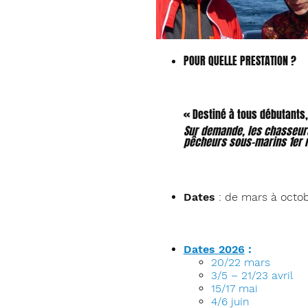
journées
POUR QUELLE PRESTATION ?
« Destiné à tous débutants,
Sur demande, les chasseurs
pêcheurs sous-marins 1er n
Dates
: de mars à octobr
Dates 2026
:
20/22 mars
3/5 – 21/23 avril
15/17 mai
4/6 juin