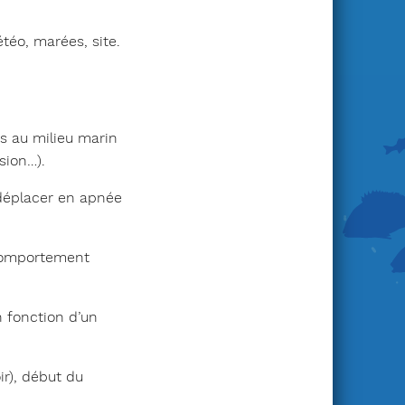
téo, marées, site.
s au milieu marin
sion…).
 déplacer en apnée
 comportement
 fonction d’un
ir), début du