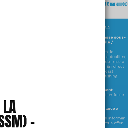
fois
(soit
3,23 €
x 12 mois)
mois
(soit 64,68 € par année)
En savoir plus sur
nos abonnements
Des informations exclusives sur la chasse sous-
marine en accès illimité (sur PC / mobile /
tablette) !
Découvrez plus de 300 zones & parcours, la
réglementation complète en France, les actualités,
la faune, la cuisine de la mer, les cales de mise à
l’eau,
le showroom matériel, les vidéos « En direct
du littoral », nos émissions radio en podcast
« Mémoire de chasse » et le live « spearfishing
experience » !
Le choix de la durée de votre abonnement
1 an ou mensuel (et possibilité de résiliation facile
 LA
depuis votre compte)
Votre soutien au seul web média en France à
SSM) –
destination des pêcheurs en apnée !
Votre abonnement nous permet de vous informer
et de préparer de nouveaux services à vous offrir