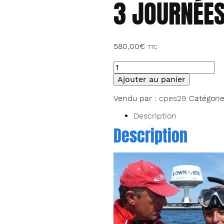
3 JOURNÉE
580,00
€
TTC
quantité
de
Ajouter au panier
Stage
d'initiation
Vendu par :
cpes29
Catégorie
et
formation
Description
à
Description
la
chasse
sous-
marine
(PSM
1
/
FFESSM)
-
3