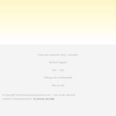
Foire aux questions (FAQ) / abonnés
Mentions légales
CGV – CGU
Politique de confidentialité
Plan du site
© Copyright 2026 lechasseursousmarin.com - Tous droits réservés
Création & Développement :
G comme une idée