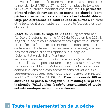
nouvel arrêté de la préfecture maritime de la Manche et de
la mer du Nord N°55 du 27 mai 2021 remplace le texte de
2015 avec quelques modifications mineures.
Le périmètre
d’interdiction de navigation, de pêche, de plongée (dont
pêche sous-marine) reste en place et est identifiable au
large par la présence de deux bouées de surface.
La carte
et le texte sont à consulter sur notre site (accessibles aux
abonnés).
Epave du UJ1404 au large de Dieppe :
réglementé par
l’arrêté préfectoral maritime N°105 du 10 septembre 2021. Il
s’agit d’un navire coulé contenant des explosifs à l’intérieur
et disséminés à proximité. L’interdiction étant temporaire
(le temps du traitement des matières explosives), elle n’est
pas mentionnée ni cartographiée sur la page de
réglementation de Seine-Maritime
lechasseursousmarin.com. Comme le danger existe
puisque l’épave repose sur une zone
(-10,8 m sur la carte
marine)
accessible aux pêcheurs sous-marins, nous vous
communiquons son emplacement dans cet article. Ses
coordonnées géodésiques (WGS 84, en degrés et minutes)
sont : 50° 02,27′ N et 01° 06,53′ E.
Dans un rayon de 100 m
autour de ce point, la navigation, le mouillage, la pêche,
la plongée
(NDLR : dont la pêche sous-marine)
et toute
activité nautique ne sont pas autorisés.
➡
Toute la réglementation de la pêche