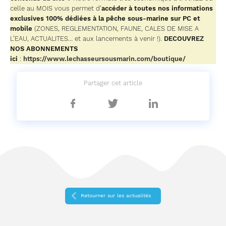
celle au MOIS vous permet d’
accéder à toutes nos informations
exclusives 100% dédiées à la pêche sous-marine sur PC et
mobile
(ZONES, REGLEMENTATION, FAUNE, CALES DE MISE A
L’EAU, ACTUALITES… et aux lancements à venir !).
DECOUVREZ
NOS ABONNEMENTS
ici
:
https://www.lechasseursousmarin.com/boutique/
Partager cet article
Partager
Partager
Partager
sur
sur
sur
Facebook
Twitter
Linkedin
Retourner sur les actualités