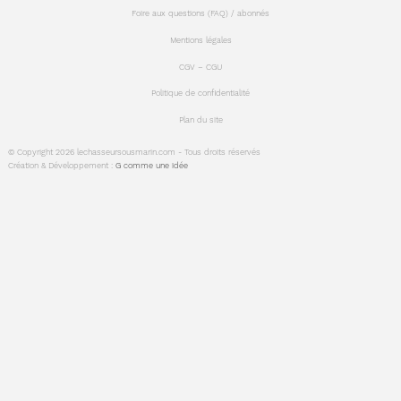
Foire aux questions (FAQ) / abonnés
Mentions légales
CGV – CGU
Politique de confidentialité
Plan du site
© Copyright 2026 lechasseursousmarin.com - Tous droits réservés
Création & Développement :
G comme une idée