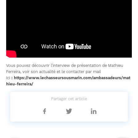
Vous pouvez découvrir l’interview de présentation de Mathieu
Ferreira, voir son actualité et le contacter par mail
ici
:
https://www.lechasseursousmarin.com/ambassadeurs/mat
hieu-ferreira/
Partager cet article
Partager
Partager
Partager
sur
sur
sur
Facebook
Twitter
Linkedin