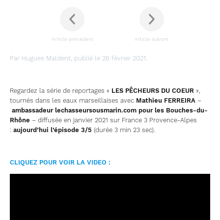
Article précédent
Article suivant
Par Hugues Maldent, publié le 26 février 2021.
Regardez la série de reportages «
LES PÊCHEURS DU COEUR
»,
tournés dans les eaux marseillaises avec
Mathieu FERREIRA
–
ambassadeur lechasseursousmarin.com pour les Bouches-du-
Rhône
– diffusée en janvier 2021 sur France 3 Provence-Alpes
:
aujourd’hui l’épisode 3/5
(durée 3 min 23 sec).
CLIQUEZ POUR VOIR LA VIDEO :