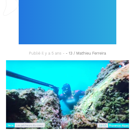
COEUR » AVEC
MATHIEU FERREIRA
(ÉPISODE 3/5) !
Publié il y a 5 ans -
- 13 / Mathieu Ferreira