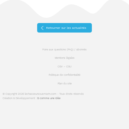
Retourner sur les actualités
Foire aux questions (FAQ) / abonnés
Mentions légales
CGV – CGU
Politique de confidentialité
Plan du site
© Copyright 2026 lechasseursousmarin.com - Tous droits réservés
Création & Développement :
G comme une idée