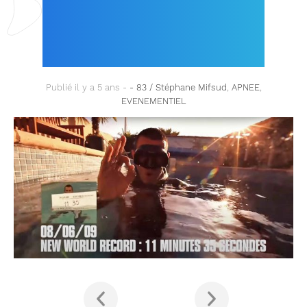
35 SEC DE STÉPHANE
MIFSUD !
Publié il y a 5 ans -
- 83 / Stéphane Mifsud
,
APNEE
,
EVENEMENTIEL