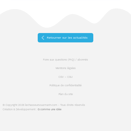
Retourner sur les actualités
Foire aux questions (FAQ) / abonnés
Mentions légales
CGV – CGU
Politique de confidentialité
Plan du site
© Copyright 2026 lechasseursousmarin.com - Tous droits réservés
Création & Développement :
G comme une idée