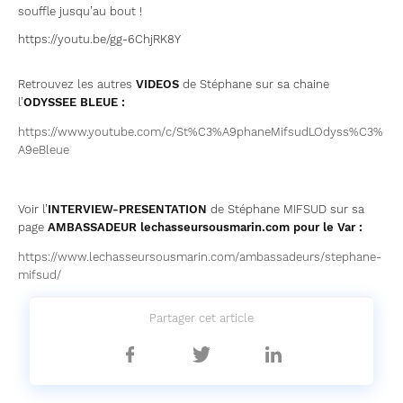
souffle jusqu’au bout !
https://youtu.be/gg-6ChjRK8Y
Retrouvez les autres
VIDEOS
de Stéphane sur sa chaine
l’
ODYSSEE BLEUE
:
https://www.youtube.com/c/St%C3%A9phaneMifsudLOdyss%C3%
A9eBleue
Voir l’
INTERVIEW-PRESENTATION
de Stéphane MIFSUD sur sa
page
AMBASSADEUR lechasseursousmarin.com pour le Var
:
https://www.lechasseursousmarin.com/ambassadeurs/stephane-
mifsud/
Partager cet article
Partager
Partager
Partager
sur
sur
sur
Facebook
Twitter
Linkedin