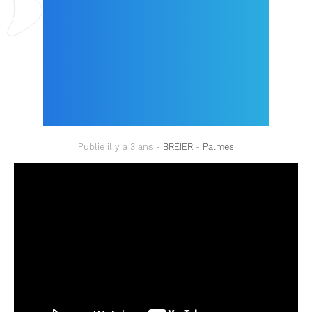
CHAUSSONS ADAPTER
? …LES CONSEILS-
EXPERTS DE JEAN-
PHILIPPE !
Publié il y a 3 ans -
BREIER
-
Palmes