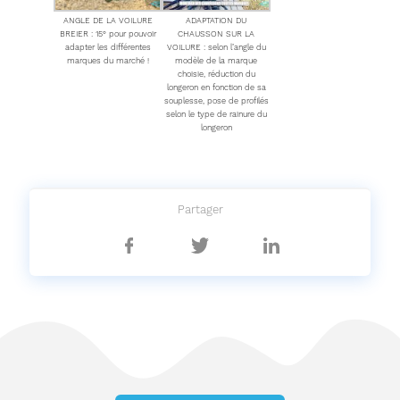
ANGLE DE LA VOILURE
ADAPTATION DU
BREIER : 15° pour pouvoir
CHAUSSON SUR LA
adapter les différentes
VOILURE : selon l’angle du
marques du marché !
modèle de la marque
choisie, réduction du
longeron en fonction de sa
souplesse, pose de profilés
selon le type de rainure du
longeron
Partager
Partager
Partager
Partager
sur
sur
sur
Facebook
Twitter
Linkedin