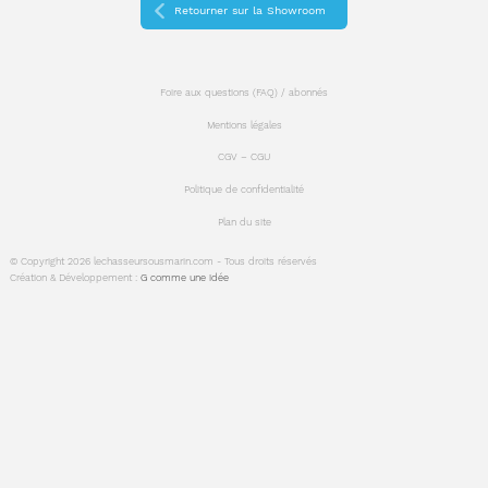
Retourner sur la Showroom
Foire aux questions (FAQ) / abonnés
Mentions légales
CGV – CGU
Politique de confidentialité
Plan du site
© Copyright 2026 lechasseursousmarin.com - Tous droits réservés
Création & Développement :
G comme une idée