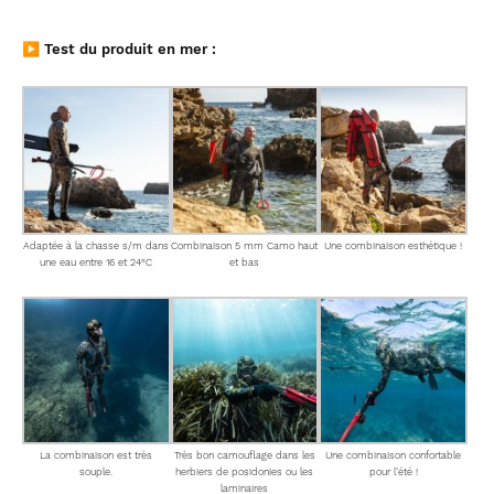
▶ Test du produit en mer :
Adaptée à la chasse s/m dans
Combinaison 5 mm Camo haut
Une combinaison esthétique !
une eau entre 16 et 24°C
et bas
La combinaison est très
Très bon camouflage dans les
Une combinaison confortable
souple.
herbiers de posidonies ou les
pour l’été !
laminaires