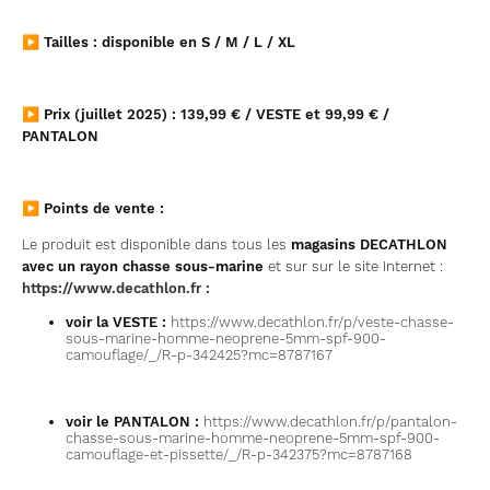
▶ Tailles : disponible en S / M / L / XL
▶ Prix (juillet 2025) : 139,99 € / VESTE et 99,99 € /
PANTALON
▶ Points de vente :
Le produit est disponible dans tous les
magasins DECATHLON
avec un rayon chasse sous-marine
et sur sur le site Internet :
https://www.decathlon.fr :
voir la VESTE :
https://www.decathlon.fr/p/veste-chasse-
sous-marine-homme-neoprene-5mm-spf-900-
camouflage/_/R-p-342425?mc=8787167
voir le PANTALON :
https://www.decathlon.fr/p/pantalon-
chasse-sous-marine-homme-neoprene-5mm-spf-900-
camouflage-et-pissette/_/R-p-342375?mc=8787168