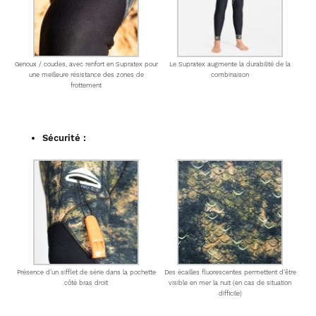
Genoux / coudes, avec renfort en Supratex pour
Le Supratex augmente la durabilité de la
une meilleure résistance des zones de
combinaison
frottement
Sécurité :
Présence d’un sifflet de série dans la pochette
Des écailles fluorescentes permettent d’être
côté bras droit
visible en mer la nuit (en cas de situation
difficile)