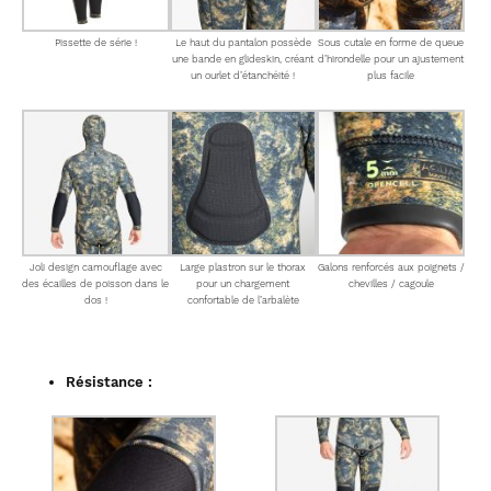
Pissette de série !
Le haut du pantalon possède
Sous cutale en forme de queue
une bande en glideskin, créant
d’hirondelle pour un ajustement
un ourlet d’étanchéité !
plus facile
Joli design camouflage avec
Large plastron sur le thorax
Galons renforcés aux poignets /
des écailles de poisson dans le
pour un chargement
chevilles / cagoule
dos !
confortable de l’arbalète
Résistance :