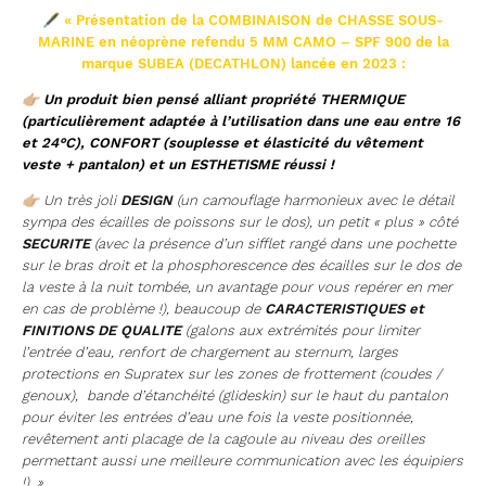
🖋
« Présentation de la COMBINAISON de CHASSE SOUS-
MARINE en néoprène refendu 5 MM CAMO – SPF 900 de la
marque SUBEA (DECATHLON) lancée en 2023 :
👉🏼 Un produit bien pensé alliant propriété THERMIQUE
(particulièrement adaptée à l’utilisation dans une eau entre 16
et 24°C), CONFORT (souplesse et élasticité du vêtement
veste + pantalon) et un ESTHETISME réussi !
👉🏼
Un très joli
DESIGN
(un camouflage harmonieux avec le détail
sympa des écailles de poissons sur le dos), un petit « plus » côté
SECURITE
(avec la présence d’un sifflet rangé dans une pochette
sur le bras droit et la phosphorescence des écailles sur le dos de
la veste à la nuit tombée, un avantage pour vous repérer en mer
en cas de problème !), beaucoup de
CARACTERISTIQUES et
FINITIONS DE QUALITE
(galons aux extrémités pour limiter
l’entrée d’eau, renfort de chargement au sternum, larges
protections en Supratex sur les zones de frottement (coudes /
genoux), bande d’étanchéité (glideskin) sur le haut du pantalon
pour éviter les entrées d’eau une fois la veste positionnée,
revêtement anti placage de la cagoule au niveau des oreilles
permettant aussi une meilleure communication avec les équipiers
!). »