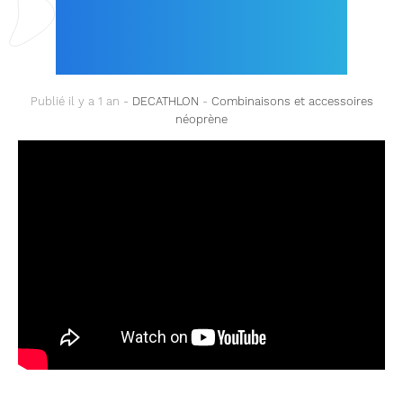
CAMO SPF 900
SUBEA
Publié il y a 1 an -
DECATHLON
-
Combinaisons et accessoires
néoprène