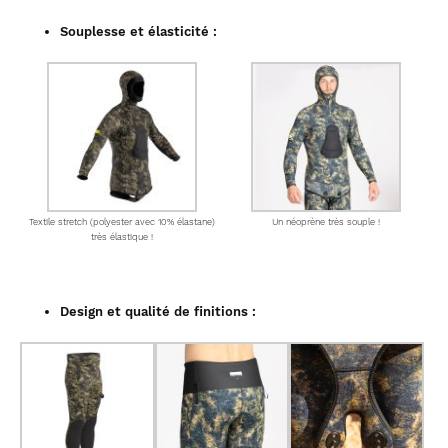
Souplesse et élasticité :
Textile stretch (polyester avec 10% élastane)
Un néoprène très souple !
très élastique !
Design et qualité de finitions :