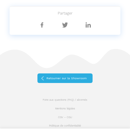
Partager
Partager
Partager
Partager
sur
sur
sur
Facebook
Twitter
Linkedin
Retourner sur la Showroom
Foire aux questions (FAQ) / abonnés
Mentions légales
CGV – CGU
Politique de confidentialité