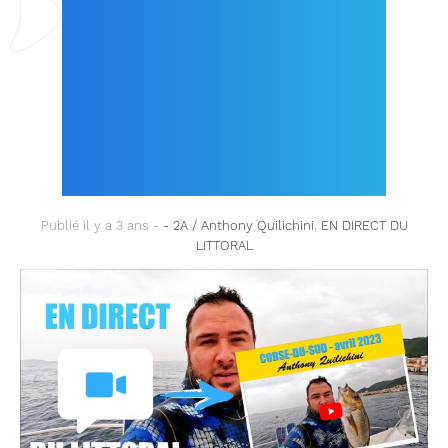
SOUS-MARINE DE
JUIN 2023
D’ANTHONY
QUILICHINI.
Publié il y a 3 ans -
- 2A / Anthony Quilichini
,
EN DIRECT DU
LITTORAL