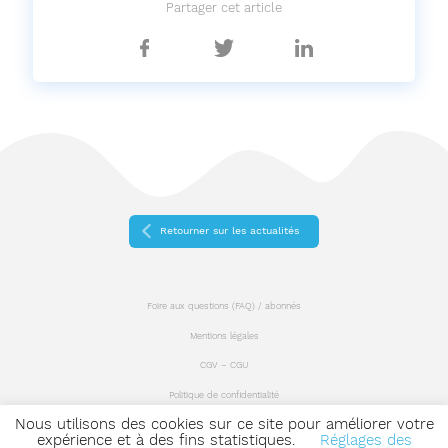
Partager cet article
Partager
Partager
Partager
sur
sur
sur
Facebook
Twitter
Linkedin
Retourner sur les actualités
Foire aux questions (FAQ) / abonnés
Mentions légales
CGV – CGU
Politique de confidentialité
Nous utilisons des cookies sur ce site pour améliorer votre
Plan du site
expérience et à des fins statistiques.
Réglages des