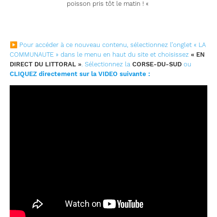
poisson pris tôt le matin ! «
▶ Pour accéder à ce nouveau contenu, sélectionnez l’onglet « LA
COMMUNAUTE » dans le menu en haut du site et choisissez
« EN
DIRECT DU LITTORAL »
. Sélectionnez la
CORSE-DU-SUD
ou
CLIQUEZ directement sur la VIDEO suivante :