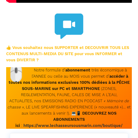
👍 Vous souhaitez nous SUPPORTER et DECOUVRIR TOUS LES
CONTENUS MULTI-MEDIA DU SITE pour vous INFORMER et
vous DIVERTIR ?
🖱
Notre formule d’
abonnement
très économique à
l’ANNEE ou celle au MOIS vous permet d’
accéder à
toutes nos informations exclusives 100% dédiées à la PÊCHE
SOUS-MARINE sur PC et SMARTPHONE
(ZONES,
REGLEMENTATION, FAUNE, CALES DE MISE A L’EAU,
ACTUALITES, nos EMISSIONS RADIO EN PODCAST
« Mémoire de
chasse »
, LE LIVE SPEARFISHING EXPERIENCE (« nouveauté »)… et
aux lancements à venir !). 💻📱
DECOUVREZ NOS
ABONNEMENTS
ici
:
https://www.lechasseursousmarin.com/boutique/