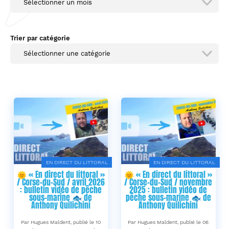
Sélectionner un mois
Trier par catégorie
Sélectionner une catégorie
EN DIRECT DU LITTORAL
EN DIRECT DU LITTORAL
🌞 « En direct du littoral »
🌞 « En direct du littoral »
/ Corse-du-Sud / avril 2026
/ Corse-du-Sud / novembre
: bulletin vidéo de pêche
2025 : bulletin vidéo de
sous-marine 🐟 de
pêche sous-marine 🐟 de
Anthony Quilichini
Anthony Quilichini
Par Hugues Maldent, publié le 10
Par Hugues Maldent, publié le 06