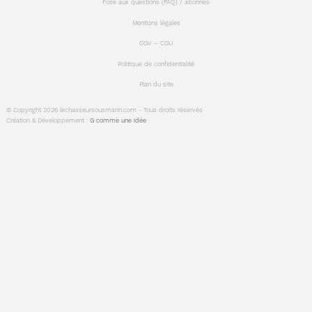
!
SUD
Foire aux questions (FAQ) / abonnés
-
!
-
Mentions légales
CGV – CGU
Politique de confidentialité
Plan du site
© Copyright 2026 lechasseursousmarin.com - Tous droits réservés
Création & Développement :
G comme une idée