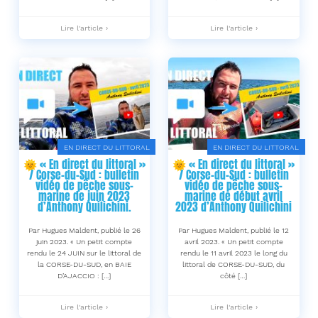
🌞
🌞
Lire l'article ›
Lire l'article ›
« En
« En
direct
direct
du
du
littoral »
littoral »
/
/
Corse-
Corse-
du-
du-
Sud
Sud
/
/
juin
novembre
2025
2024
EN DIRECT DU LITTORAL
EN DIRECT DU LITTORAL
:
:
🌞 « En direct du littoral »
🌞 « En direct du littoral »
bulletin
bulletin
/ Corse-du-Sud : bulletin
/ Corse-du-Sud : bulletin
vidéo
vidéo
vidéo de pêche sous-
vidéo de pêche sous-
de
de
marine de juin 2023
marine de début avril
pêche
pêche
d’Anthony Quilichini.
2023 d’Anthony Quilichini
sous-
sous-
marine
marine
de
de
Par Hugues Maldent, publié le 26
Par Hugues Maldent, publié le 12
Anthony
Anthony
juin 2023. « Un petit compte
avril 2023. « Un petit compte
Quilichini
Quilichini
rendu le 24 JUIN sur le littoral de
rendu le 11 avril 2023 le long du
-
-
la CORSE-DU-SUD, en BAIE
littoral de CORSE-DU-SUD, du
D’AJACCIO : […]
côté […]
🌞
🌞
Lire l'article ›
Lire l'article ›
« En
« En