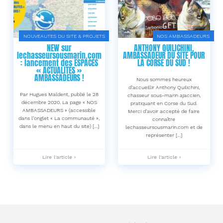
:
VIDEOS
« EN
sur
DIRECT
les
DU
fiches
LITTORAL »
« ZONES
NOUVEAUTES DU SITE & PROJETS
NOS AMBASSADEURS
(les
et
NEW sur
ANTHONY QUILICHINI,
bulletins
PARCOURS
lechasseursousmarin.com
AMBASSADEUR DU SITE POUR
vidéos
de
: lancement des ESPACES
LA CORSE DU SUD !
saisonniers
chasse
« ACTUALITES »
par
sous-
AMBASSADEURS !
département)
marine
Nous sommes heureux
!
!
d’accueillir Anthony Quilichini,
C’est
-
Par Hugues Maldent, publié le 28
chasseur sous-marin ajaccien,
parti
décembre 2020. La page « NOS
pratiquant en Corse du Sud.
pour
AMBASSADEURS » (accessible
Merci d’avoir accepté de faire
la
dans l’onglet « La communauté »,
connaître
Corse-
dans le menu en haut du site) […]
lechasseursousmarin.com et de
du-
représenter […]
Sud,
avec
Anthony
NEW
ANTHONY
Lire l'article ›
Lire l'article ›
Quilichini
sur
QUILICHINI,
!
lechasseursousmarin.com
AMBASSADEUR
-
:
DU
lancement
SITE
des
POUR
ESPACES
LA
« ACTUALITES »
CORSE
AMBASSADEURS
DU