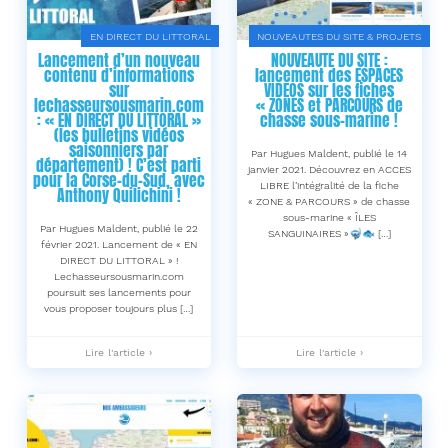
pêche
ambassadeurs
sous-
du
marine
site
EN DIRECT DU LITTORAL
NOUVEAUTES DU SITE & PROJETS
de
!
Lancement d’un nouveau
NOUVEAUTE DU SITE :
juin
-
contenu d’informations
lancement des ESPACES
2021
sur
VIDEOS sur les fiches
de
lechasseursousmarin.com
« ZONES et PARCOURS de
Anthony
: « EN DIRECT DU LITTORAL »
chasse sous-marine !
Quilichini
(les bulletins vidéos
pour
saisonniers par
la
Par Hugues Maldent, publié le 14
département) ! C’est parti
Corse-
janvier 2021. Découvrez en ACCES
pour la Corse-du-Sud, avec
du-
LIBRE l’intégralité de la fiche
Anthony Quilichini !
Sud
« ZONE & PARCOURS » de chasse
!
sous-marine « ÎLES
-
Par Hugues Maldent, publié le 22
SANGUINAIRES »🤿🐟 […]
février 2021. Lancement de « EN
DIRECT DU LITTORAL » !
Lechasseursousmarin.com
poursuit ses lancements pour
vous proposer toujours plus […]
Lancement
NOUVEAUTE
Lire l'article ›
Lire l'article ›
d’un
DU
nouveau
SITE
contenu
:
d’informations
lancement
sur
des
lechasseursousmarin.com
ESPACES