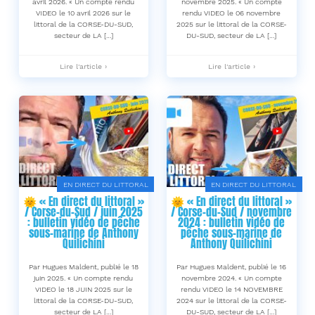
avril 2026. « Un compte rendu
novembre 2025. « Un compte
VIDEO le 10 avril 2026 sur le
rendu VIDEO le 06 novembre
littoral de la CORSE-DU-SUD,
2025 sur le littoral de la CORSE-
secteur de LA […]
DU-SUD, secteur de LA […]
🌞
🌞
Lire l'article ›
Lire l'article ›
« En
« En
direct
direct
du
du
littoral »
littoral »
/
/
Corse-
Corse-
du-
du-
Sud
Sud
/
/
avril
novembre
2026
2025
EN DIRECT DU LITTORAL
EN DIRECT DU LITTORAL
:
:
🌞 « En direct du littoral »
🌞 « En direct du littoral »
bulletin
bulletin
/ Corse-du-Sud / juin 2025
/ Corse-du-Sud / novembre
vidéo
vidéo
: bulletin vidéo de pêche
2024 : bulletin vidéo de
de
de
sous-marine de Anthony
pêche sous-marine de
pêche
pêche
Quilichini
Anthony Quilichini
sous-
sous-
marine
marine
🐟
🐟
Par Hugues Maldent, publié le 18
Par Hugues Maldent, publié le 16
de
de
juin 2025. « Un compte rendu
novembre 2024. « Un compte
Anthony
Anthony
VIDEO le 18 JUIN 2025 sur le
rendu VIDEO le 14 NOVEMBRE
Quilichini
Quilichini
littoral de la CORSE-DU-SUD,
2024 sur le littoral de la CORSE-
-
-
secteur de LA […]
DU-SUD, secteur de LA […]