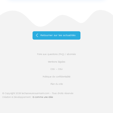
Retourner sur les actualités
Foire aux questions (FAQ) / abonnés
Mentions légales
CGV – CGU
Politique de confidentialité
Plan du site
© Copyright 2026 lechasseursousmarin.com - Tous droits réservés
Création & Développement :
G comme une idée