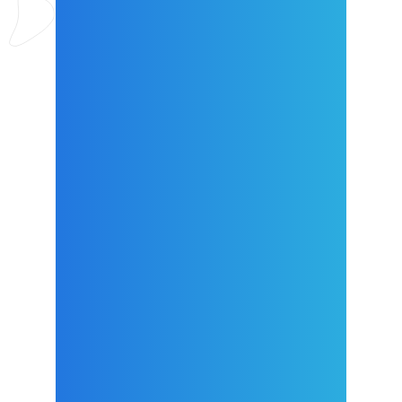
RIN.COM : « EN
DIRECT DU
LITTORAL » (LES
BULLETINS VIDÉOS
SAISONNIERS PAR
DÉPARTEMENT) !
C’EST PARTI POUR LA
CORSE-DU-SUD, AVEC
ANTHONY QUILICHINI !