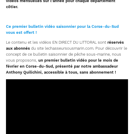
vidéos mensuelles sur l’année pour chaque département
côtier.
Ce premier bulletin vidéo saisonnier pour la Corse-du-Sud
vous est offert !
Le contenu et les vidéos EN DIRECT DU LITTORAL sont
réservés
aux abonnés
du site lechasseursousmarin.com. Pour découvrir le
concept de ce bulletin saisonnier de pêche sous-marine, nous
vous proposons,
un premier bulletin vidéo pour le mois de
février en Corse-du-Sud, présenté par notre ambassadeur
Anthony Quilichini, accessible à tous, sans abonnement !