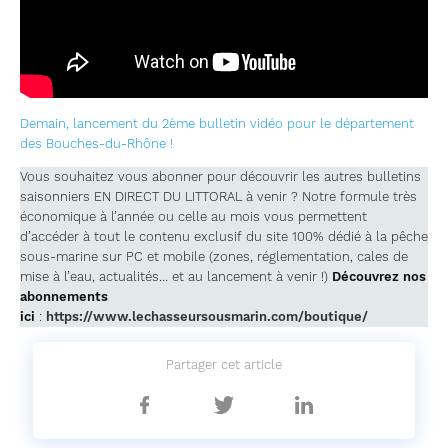
Demain, lancement du 2ème bulletin vidéo pour le département
des Bouches-du-Rhône !
Vous souhaitez vous abonner pour découvrir les autres bulletins
saisonniers EN DIRECT DU LITTORAL à venir ? Notre formule très
économique à l’année ou celle au mois vous permettent
d’accéder à tout le contenu exclusif du site 100% dédié à la pêche
sous-marine sur PC et mobile (zones, réglementation, cales de
mise à l’eau, actualités… et au lancement à venir !)
Découvrez nos
abonnements
ici
:
https://www.lechasseursousmarin.com/boutique/
Partager cet article
Partager
Partager
Partager
sur
sur
sur
Facebook
Twitter
Linkedin