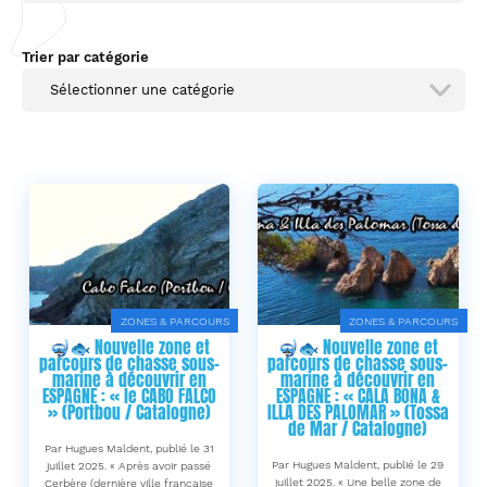
Trier par catégorie
Sélectionner une catégorie
ZONES & PARCOURS
ZONES & PARCOURS
🤿🐟 Nouvelle zone et
🤿🐟 Nouvelle zone et
parcours de chasse sous-
parcours de chasse sous-
marine à découvrir en
marine à découvrir en
ESPAGNE : « le CABO FALCO
ESPAGNE : « CALA BONA &
» (Portbou / Catalogne)
ILLA DES PALOMAR » (Tossa
de Mar / Catalogne)
Par Hugues Maldent, publié le 31
Par Hugues Maldent, publié le 29
juillet 2025. « Après avoir passé
juillet 2025. « Une belle zone de
Cerbère (dernière ville française