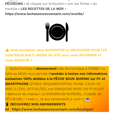
PÊCHEURS
» et cliquez sur le bouton « voir les fiches » du
module «
LES RECETTES DE LA MER
» :
https://www.lechasseursousmarin.com/recette/
👍
Vous souhaitez nous SUPPORTER et DECOUVRIR TOUS LES
CONTENUS MULTI-MEDIA DU SITE pour vous INFORMER et
vous DIVERTIR ?
😊
Notre formule d’
abonnement
très économique à l’ANNEE ou
celle au MOIS vous permet d’
accéder à toutes nos informations
exclusives 100% dédiées à la PÊCHE SOUS-MARINE sur PC et
SMARTPHONE
(ZONES, REGLEMENTATION, FAUNE, CALES DE
MISE A L’EAU, ACTUALITES, nos EMISSIONS RADIO EN PODCAST
« Mémoire de chasse », le SHOWROOM MATERIEL, CUISINE DE
PÊCHEURS / « new »… et aux lancements à venir !). 💻
📱
DECOUVREZ NOS ABONNEMENTS
ici
:
https://www.lechasseursousmarin.com/boutique/