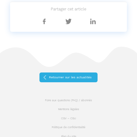
Partager cet article
Partager
Partager
Partager
sur
sur
sur
Facebook
Twitter
Linkedin
Retourner sur les actualités
Foire aux questions (FAQ) / abonnés
Mentions légales
CGV – CGU
Politique de confidentialité
Plan du site