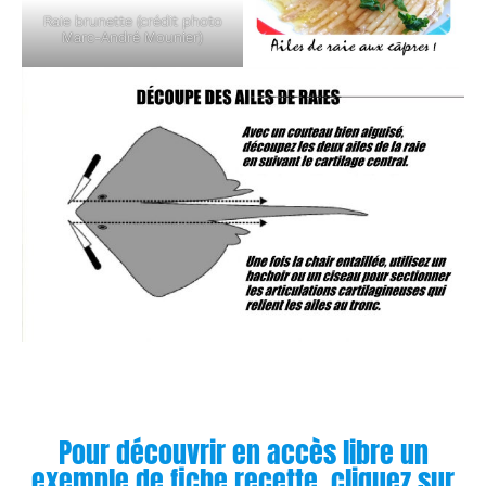
Raie brunette (crédit photo
Marc-André Mounier)
Pour découvrir en accès libre un
exemple de fiche recette, cliquez sur