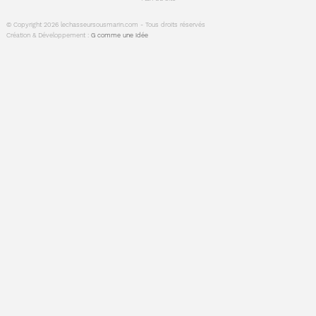
© Copyright 2026 lechasseursousmarin.com - Tous droits réservés
Création & Développement :
G comme une idée