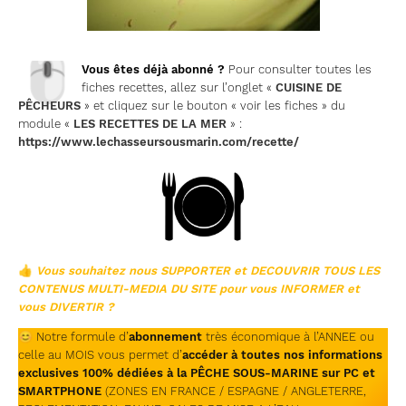
🖱
Vous êtes déjà abonné ?
Pour consulter toutes les
fiches recettes, allez sur l’onglet «
CUISINE DE
PÊCHEURS
» et cliquez sur le bouton « voir les fiches » du
module «
LES RECETTES DE LA MER
» :
https://www.lechasseursousmarin.com/recette/
👍
Vous souhaitez nous SUPPORTER et DECOUVRIR TOUS LES
CONTENUS MULTI-MEDIA DU SITE pour vous INFORMER et
vous DIVERTIR ?
😊
Notre formule d’
abonnement
très économique à l’ANNEE ou
celle au MOIS vous permet d’
accéder à toutes nos informations
exclusives 100% dédiées à la PÊCHE SOUS-MARINE sur PC et
SMARTPHONE
(ZONES EN FRANCE / ESPAGNE / ANGLETERRE,