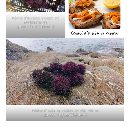
Pêche d’oursins violets en
Méditerranée
(photo Paul Castano)
Pêche d’oursins violets en Atlantique
(photo Hugues Maldent)