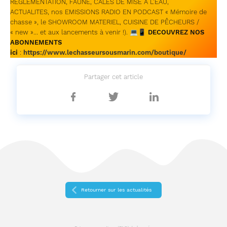
REGLEMENTATION, FAUNE, CALES DE MISE A L’EAU,
ACTUALITES, nos EMISSIONS RADIO EN PODCAST « Mémoire de
chasse », le SHOWROOM MATERIEL, CUISINE DE PÊCHEURS /
« new »… et aux lancements à venir !). 💻📱
DECOUVREZ NOS
ABONNEMENTS
ici
:
https://www.lechasseursousmarin.com/boutique/
Partager cet article
Partager
Partager
Partager
sur
sur
sur
Facebook
Twitter
Linkedin
Retourner sur les actualités