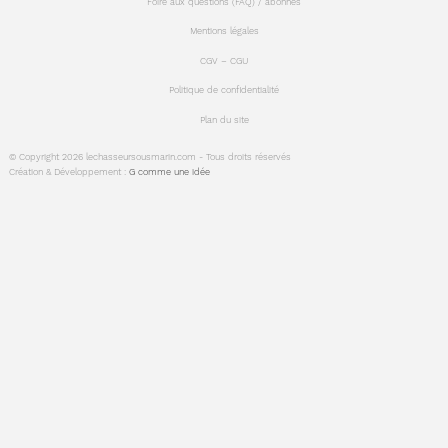
Foire aux questions (FAQ) / abonnés
Mentions légales
CGV – CGU
Politique de confidentialité
Plan du site
© Copyright 2026 lechasseursousmarin.com - Tous droits réservés
Création & Développement :
G comme une idée