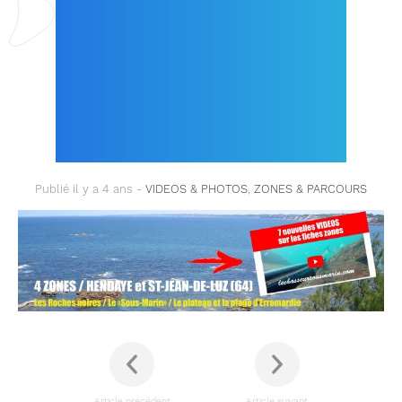
SOUS-MARINE SUR LE
PAYS BASQUE
(PYRÉNÉES-
ATLANTIQUES)
Publié il y a 4 ans -
VIDEOS & PHOTOS
,
ZONES & PARCOURS
Article précédent
Article suivant