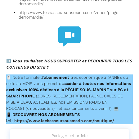
derromardie/
https://www.lechasseursousmarin.com/zones/plage-
derromardie/
➡
Vous souhaitez NOUS SUPPORTER et DECOUVRIR TOUS LES
CONTENUS DU SITE ?
🖱
Notre formule d’
abonnement
très économique à l’ANNEE ou
celle au MOIS vous permet d’
accéder à toutes nos informations
exclusives 100% dédiées à la PÊCHE SOUS-MARINE sur PC et
SMARTPHONE
(ZONES, REGLEMENTATION, FAUNE, CALES DE
MISE A L’EAU, ACTUALITES, nos EMISSIONS RADIO EN
PODCAST (« nouveauté »)… et aux lancements à venir !). 💻
📱
DECOUVREZ NOS ABONNEMENTS
ici
:
https://www.lechasseursousmarin.com/boutique/
Partager cet article