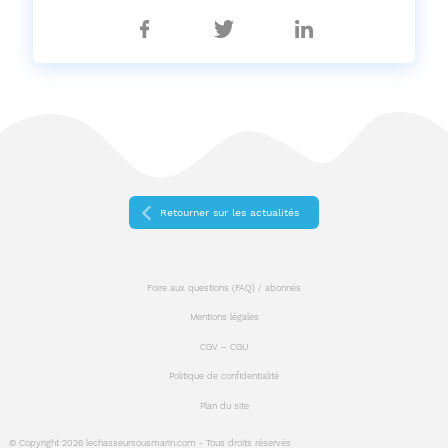
Partager
Partager
Partager
sur
sur
sur
Facebook
Twitter
Linkedin
Retourner sur les actualités
Foire aux questions (FAQ) / abonnés
Mentions légales
CGV – CGU
Politique de confidentialité
Plan du site
© Copyright 2026 lechasseursousmarin.com - Tous droits réservés