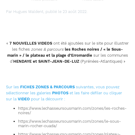
Par Hugues Maldent, publié le 23 août 2022.
«
7 NOUVELLES VIDEOS
ont été ajoutées sur le site pour illustrer
les fiches
zones & parcours
les Roches noires / « le Sous-
marin » / le plateau et la plage d’Erromardie
sur les communes
d’
HENDAYE et SAINT-JEAN-DE-LUZ
(Pyrénées-Atlantiques) »
Sur les
FICHES ZONES & PARCOURS
suivantes, vous pouvez
sélectionner les galeries
PHOTOS
et les faire défiler ou cliquer
sur la
VIDEO
pour la découvrir :
https://www.lechasseursousmarin.com/zones/les-roches-
noires/
https://www.lechasseursousmarin.com/zones/le-sous-
marin-rocher-ouada/
https://www.lechasseursousmarin.com/zones/plateau-