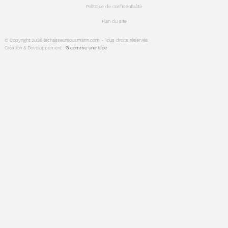
Politique de confidentialité
Plan du site
© Copyright 2026 lechasseursousmarin.com - Tous droits réservés
Création & Développement :
G comme une idée