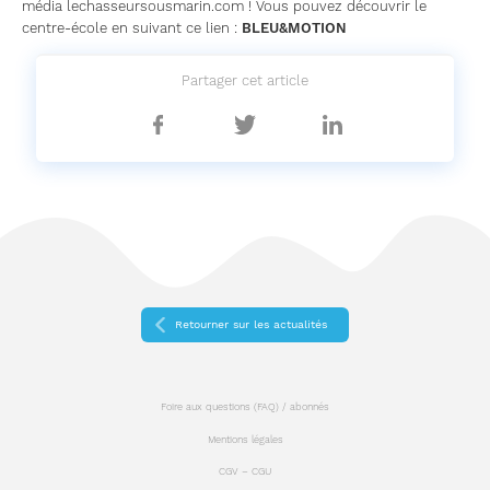
média lechasseursousmarin.com ! Vous pouvez découvrir le
centre-école en suivant ce lien :
BLEU&MOTION
Partager cet article
Partager
Partager
Partager
sur
sur
sur
Facebook
Twitter
Linkedin
Retourner sur les actualités
Foire aux questions (FAQ) / abonnés
Mentions légales
CGV – CGU