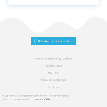
sur
sur
sur
Facebook
Twitter
Linkedin
Retourner sur les actualités
Foire aux questions (FAQ) / abonnés
Mentions légales
CGV – CGU
Politique de confidentialité
Plan du site
© Copyright 2026 lechasseursousmarin.com - Tous droits réservés
Création & Développement :
G comme une idée