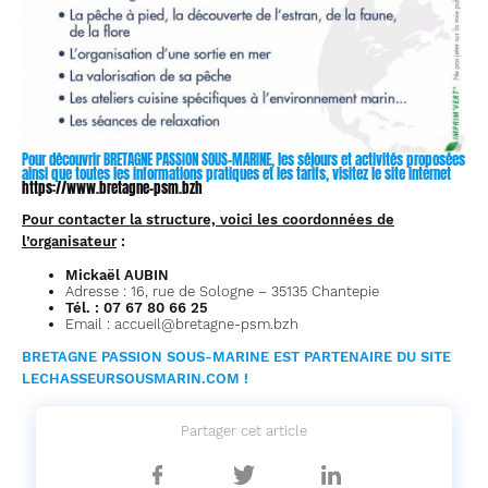
Pour découvrir BRETAGNE PASSION SOUS-MARINE, les séjours et activités proposées
ainsi que toutes les informations pratiques et les tarifs, visitez le site internet
https://www.bretagne-p
sm.
bzh
Pour c
ontacter la structure, voici les coordonnées de
l’organisateur
:
Mickaël AUBIN
Adresse : 16, rue de Sologne – 35135 Chantepie
Tél. : 07 67 80 66 25
Email : accueil@bretagne-psm.bzh
BRETAGNE PASSION SOUS-MARINE EST PARTENAIRE DU SITE
LECHASSEURSOUSMARIN.COM !
Partager cet article
Partager
Partager
Partager