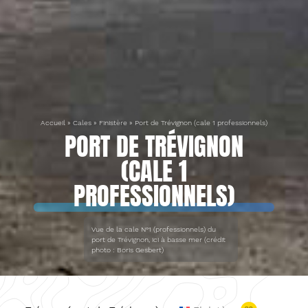
Accueil
»
Cales
»
Finistère
»
Port de Trévignon (cale 1 professionnels)
PORT DE TRÉVIGNON
(CALE 1
PROFESSIONNELS)
Vue de la cale N°1 (professionnels) du
port de Trévignon, ici à basse mer (crédit
photo : Boris Gesbert)