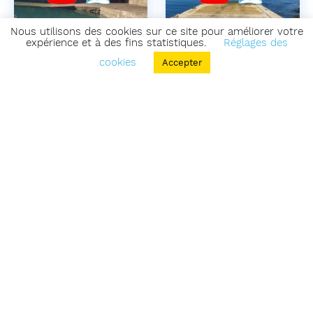
Nous utilisons des cookies sur ce site pour améliorer votre
expérience et à des fins statistiques.
Réglages des
Saint-Gildas de Rhuys (cale
Saint-Pierre-Quiberon (cale
de Port-aux-Moines)
du port de Portivy)
cookies
Accepter
Cale, payante 6 mois de l'année,
Belle petite cale, payante (d'avril à
située dans le petit port de Port-
octobre), située à l'entrée ouest de
aux-Moines su...
la pr...
Saint-Gildas de Rhuys
Saint-Pierre-Quiberon (port
56
56
(place de l'appel du 18 juin
de Portivy, promenade de
1940, port de Port-aux-
Téviec)
Moines)
Morbihan
Morbihan
Modifié le : jeudi 25 avril
Modifié le : jeudi 25 avril
2024
2024