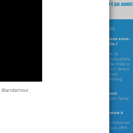
fois
(soit
3,23 €
x 12 mois)
mois
(soit 64,68 € par année)
En savoir plus sur
nos abonnements
Des informations exclusives sur la chasse sous-
marine en accès illimité (sur PC / mobile /
tablette) !
Découvrez plus de 300 zones & parcours, la
réglementation complète en France, les actualités,
la faune, la cuisine de la mer, les cales de mise à
l’eau,
le showroom matériel, les vidéos « En direct
du littoral », nos émissions radio en podcast
« Mémoire de chasse » et le live « spearfishing
experience » !
d Blandamour.
Le choix de la durée de votre abonnement
1 an ou mensuel (et possibilité de résiliation facile
depuis votre compte)
Votre soutien au seul web média en France à
destination des pêcheurs en apnée !
Votre abonnement nous permet de vous informer
et de préparer de nouveaux services à vous offrir