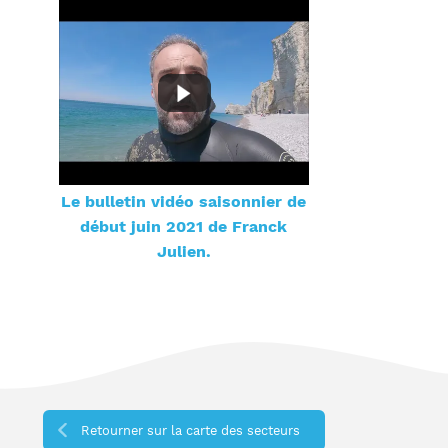
Le bulletin vidéo saisonnier de
début juin 2021 de Franck
Julien.
Retourner sur la carte des secteurs