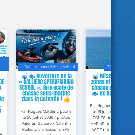
- Galliero spearfishing school
ZONES & PAR
🤿🐟 Ouverture de la
🤿 Mise à jour des
DE
« GALLIERO SPEARFISHING
zones et parcours 
e
SCHOOL », 1ère école de
chasse sous-mari
chasse sous-marine
🐟 de Agde (Héraul
de
dans le Cotentin ! 👍
,
Par Hugues Maldent, pub
e
Par Hugues Maldent, publié
le 15 juillet 2026. 🖋« L
le 20 juillet 2026 / photos
ZONES de PÊCHE SOU
Valentin Galliero « Valentin
MARINE de la commune
Galliero, professeur d’EPS,
AGDE ont été mises à j
ié