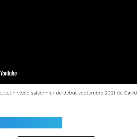
bulletin vidéo saisonnier de début septembre 2021 de Davi
niers précédents