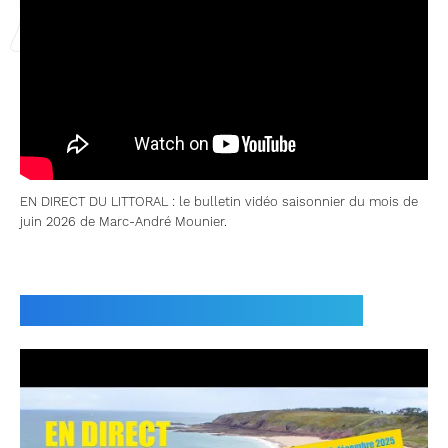
EN DIRECT DU LITTORAL : le bulletin vidéo saisonnier du mois de
juin 2026 de Marc-André Mounier.
Bulletins saisonniers précédents