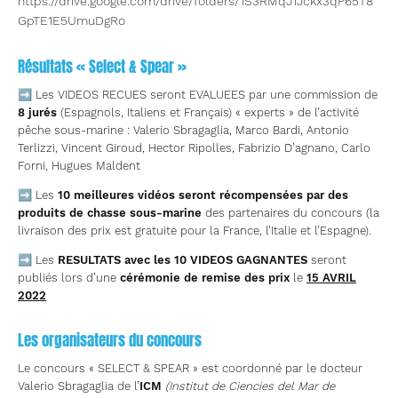
https://drive.google.com/drive/folders/1S3RMqJ1Jckx3qP65T8
GpTE1E5UmuDgRo
Résultats « Select & Spear »
➡ Les VIDEOS RECUES seront EVALUEES par une commission de
8 jurés
(Espagnols, Italiens et Français) « experts » de l’activité
pêche sous-marine : Valerio Sbragaglia, Marco Bardi, Antonio
Terlizzi, Vincent Giroud, Hector Ripolles, Fabrizio D’agnano, Carlo
Forni, Hugues Maldent
➡ Les
10 meilleures vidéos seront récompensées par des
produits de chasse sous-marine
des partenaires du concours (la
livraison des prix est gratuite pour la France, l’Italie et l’Espagne).
➡ Les
RESULTATS avec les 10 VIDEOS GAGNANTES
seront
publiés lors d’une
cérémonie de remise des prix
le
15 AVRIL
2022
Les organisateurs du concours
Le concours « SELECT & SPEAR » est coordonné par le docteur
Valerio Sbragaglia de l’
ICM
(Institut de Ciencies del Mar de