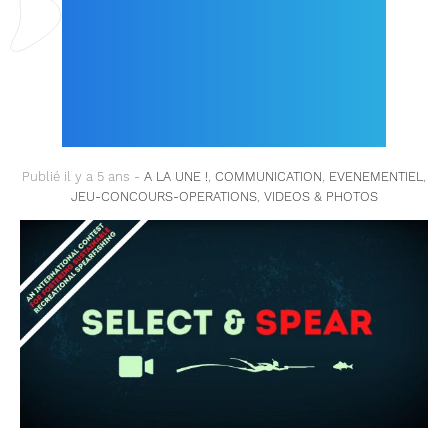
PROMOUVOIR UNE
PÊCHE SOUS-MARINE
DURABLE !
Publié il y a 5 ans -
A LA UNE !
,
COMMUNICATION
,
EVENEMENTIEL
,
JEU-CONCOURS-OPERATIONS
,
VIDEOS & PHOTOS