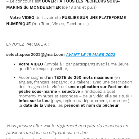
– Le concours est
OUVERT A TOUS LES PÊCHEURS SOUS-
MARINS du MONDE ENTIER
(de 18 ans et plus) !
–
Votre VIDEO
doit avoir été
PUBLIEE SUR UNE PLATEFORME
NUMERIQUE
(You Tube, Vimeo, Facebook…).
ENVOYEZ PAR MAIL A
:
select.spear2022@gmail.com
AVANT LE 15 MARS 2022
Votre VIDEO
(limitée à 1 par participant) avec la meilleure
qualité d’images possible,
Accompagné d’
un TEXTE de 250 mots maximum
(en
anglais, français, espagnol ou italien) : avec une description
des images de la vidéo et
une explication sur l’action de
pêche sous-marine « sélective »
(indiquez à quel
moment- minutes et secondes – de la vidéo elle se situe) +
infos sur le lieu
(pays, région ou département, commune),
la
date de la vidéo
, les
prénom et nom du pêcheur
Vous pouvez aller voir le règlement complet du concours en
plusieurs langues en cliquant sur ce lien :